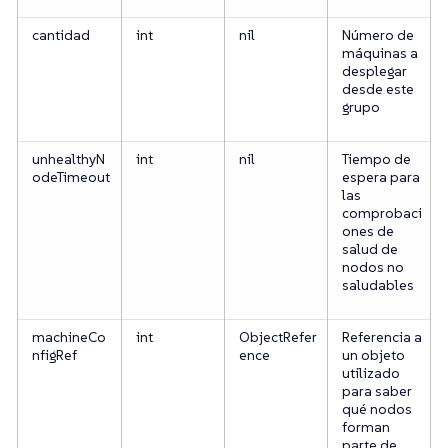
cantidad
int
nil
Número de
máquinas a
desplegar
desde este
grupo
unhealthyN
int
nil
Tiempo de
odeTimeout
espera para
las
comprobaci
ones de
salud de
nodos no
saludables
machineCo
int
ObjectRefer
Referencia a
nfigRef
ence
un objeto
utilizado
para saber
qué nodos
forman
parte de