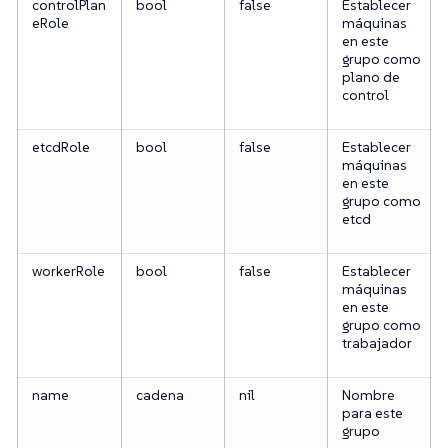
controlPlan
bool
false
Establecer
eRole
máquinas
en este
grupo como
plano de
control
etcdRole
bool
false
Establecer
máquinas
en este
grupo como
etcd
workerRole
bool
false
Establecer
máquinas
en este
grupo como
trabajador
name
cadena
nil
Nombre
para este
grupo