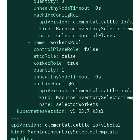
quantity:
3
unhealthyNodeTimeout:
0s
machineConfigRef:
apiVersion:
elemental.cattle.io/v1b
kind:
MachineInventorySelectorTempl
name:
selectorControlPlanes
-
name:
workersPool
controlPlaneRole:
false
etcdRole:
false
workerRole:
true
quantity:
1
unhealthyNodeTimeout:
0s
machineConfigRef:
apiVersion:
elemental.cattle.io/v1b
kind:
MachineInventorySelectorTempl
name:
selectorWorkers
kubernetesVersion:
v1.23.7+k3s1
---
apiVersion:
elemental.cattle.io/v1beta1
kind:
MachineInventorySelectorTemplate
metadata: