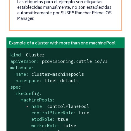
Las etiquetas para el ejemplo son etiquetas
establecidas manualmente, no son establecidas
automáticamente por SUSE® Rancher Prime: OS
Manager.
Example of a cluster with more than one machinePool
kind:
Cluster
apiVersion:
provisioning.cattle.io/v1
metadata:
name:
cluster-machinepools
namespace:
fleet-default
spec:
rkeConfig:
machinePools:
-
name:
controlPlanePool
controlPlaneRole:
true
etcdRole:
true
workerRole:
false