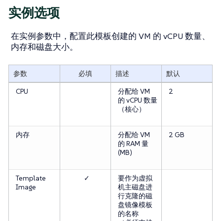
实例选项
在
实例参数
中，配置此模板创建的 VM 的 vCPU 数量、
内存和磁盘大小。
参数
必填
描述
默认
CPU
分配给 VM
2
的 vCPU 数量
（核心）
内存
分配给 VM
2 GB
的 RAM 量
(MB)
Template
✓
要作为虚拟
Image
机主磁盘进
行克隆的磁
盘镜像模板
的名称