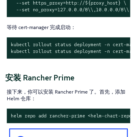
  --set https_proxy=http://${proxy_host} \

  --set no_proxy=127.0.0.0/8\\,10.0.0.0/8\\,c
等待 cert-manager 完成启动：
kubectl rollout status deployment -n cert-mana
kubectl rollout status deployment -n cert-man
安装 Rancher Prime
接下来，你可以安装 Rancher Prime 了。首先，添加
Helm 仓库：
helm repo add rancher-prime <helm-chart-repo-