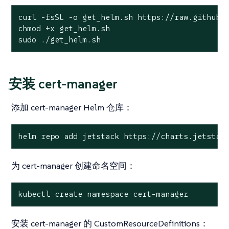
curl -fsSL -o get_helm.sh https://raw.githubus
chmod +x get_helm.sh

sudo ./get_helm.sh
安装 cert-manager
添加 cert-manager Helm 仓库：
helm repo add jetstack https://charts.jetstac
为 cert-manager 创建命名空间：
kubectl create namespace cert-manager
安装 cert-manager 的 CustomResourceDefinitions：