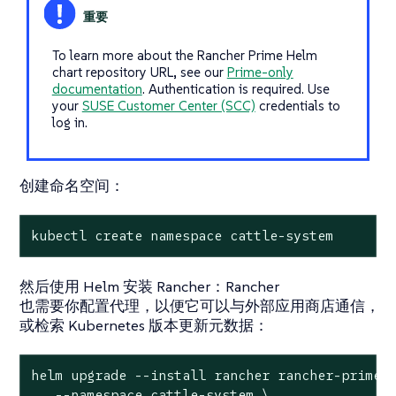
To learn more about the Rancher Prime Helm
chart repository URL, see our
Prime-only
documentation
. Authentication is required. Use
your
SUSE Customer Center (SCC)
credentials to
log in.
创建命名空间：
kubectl create namespace cattle-system
然后使用 Helm 安装 Rancher：Rancher
也需要你配置代理，以便它可以与外部应用商店通信，
或检索 Kubernetes 版本更新元数据：
helm upgrade --install rancher rancher-prime/r
   --namespace cattle-system \
