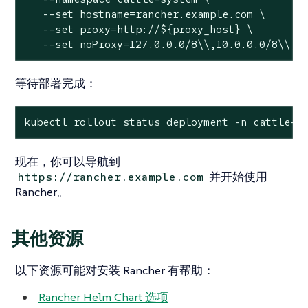
   --set hostname=rancher.example.com \

   --set proxy=http://${proxy_host} \

   --set noProxy=127.0.0.0/8\\,10.0.0.0/8\\,c
等待部署完成：
kubectl rollout status deployment -n cattle-s
现在，你可以导航到
并开始使用
https://rancher.example.com
Rancher。
其他资源
以下资源可能对安装 Rancher 有帮助：
Rancher Helm Chart 选项