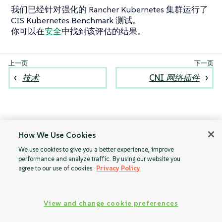
我们已经针对强化的 Rancher Kubernetes 集群运行了
CIS Kubernetes Benchmark 测试。
你可以在
安全
中找到该评估的结果。
技术
CNI 网络插件
How We Use Cookies
We use cookies to give you a better experience, improve
performance and analyze traffic. By using our website you
agree to our use of cookies.
Privacy Policy
View and change cookie preferences