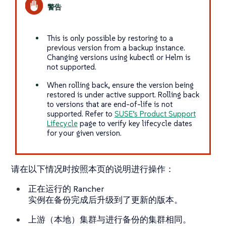
This is only possible by restoring to a
previous version from a backup instance.
Changing versions using kubectl or Helm is
not supported.
When rolling back, ensure the version being
restored is under active support. Rolling back
to versions that are end-of-life is not
supported. Refer to
SUSE’s Product Support
Lifecycle
page to verify key lifecycle dates
for your given version.
请在以下情况时按照本页的说明进行操作：
正在运行的 Rancher
实例在备份完成后升级到了更新的版本。
上游（本地）集群与进行备份的集群相同。