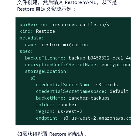
文件创建
。然后输入 Restore YAML。以下是
Restore 自定义资源示例：
apiVersion:
resources.cattle.io/v1
kind:
Restore
metadata:
name:
restore-migration
spec:
backupFilename:
backup-b0450532-cee1-4aa
encryptionConfigSecretName:
encryptionco
storageLocation:
s3:
credentialSecretName:
s3-creds
credentialSecretNamespace:
default
bucketName:
rancher-backups
folder:
rancher
region:
us-west-2
endpoint:
s3.us-west-2.amazonaws.com
如需获得配置 Restore 的帮助，