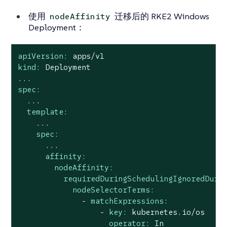
使用
迁移后的 RKE2 Windows
nodeAffinity
Deployment：
apiVersion:
apps/v1
kind:
Deployment
...
spec:
...
template:
...
spec:
...
affinity:
nodeAffinity:
requiredDuringSchedulingIgnoredDuri
nodeSelectorTerms:
-
matchExpressions:
-
key:
kubernetes.io/os
operator:
In