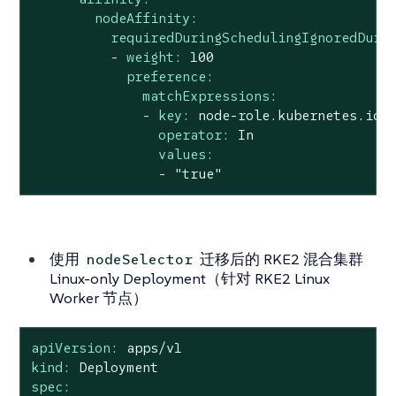
nodeAffinity:
requiredDuringSchedulingIgnoredDuri
-
weight:
100
preference:
matchExpressions:
-
key:
node-role.kubernetes.io/
operator:
In
values:
-
"true"
使用
迁移后的 RKE2 混合集群
nodeSelector
Linux-only Deployment（针对 RKE2 Linux
Worker 节点）
apiVersion:
apps/v1
kind:
Deployment
spec: