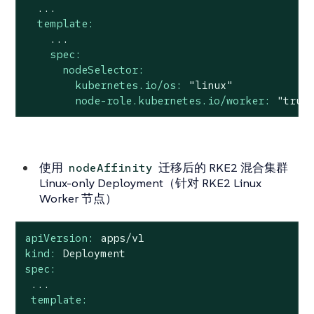
...
template:
...
spec:
nodeSelector:
kubernetes.io/os:
"linux"
node-role.kubernetes.io/worker:
"true
使用
迁移后的 RKE2 混合集群
nodeAffinity
Linux-only Deployment（针对 RKE2 Linux
Worker 节点）
apiVersion:
apps/v1
kind:
Deployment
spec:
...
template: