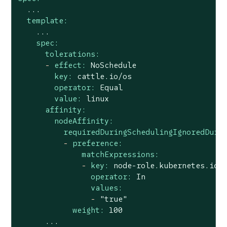
...
template:
...
spec:
tolerations:
-
effect:
NoSchedule
key:
cattle.io/os
operator:
Equal
value:
linux
affinity:
nodeAffinity:
requiredDuringSchedulingIgnoredDuri
-
preference:
matchExpressions:
-
key:
node-role.kubernetes.io/
operator:
In
values:
-
"true"
weight:
100
...