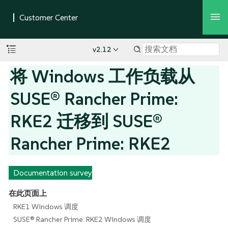
v2.12
将 Windows 工作负载从
SUSE® Rancher Prime:
RKE2 迁移到 SUSE®
Rancher Prime: RKE2
Documentation survey
在此页面上
RKE1 Windows 调度
SUSE® Rancher Prime: RKE2 Windows 调度