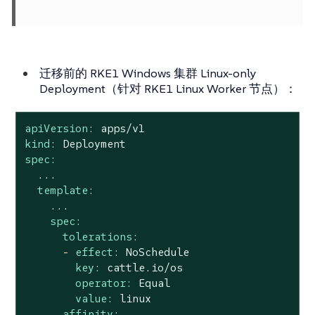
迁移前的 RKE1 Windows 集群 Linux-only
Deployment（针对 RKE1 Linux Worker 节点）：
apiVersion:
apps/v1
kind:
Deployment
spec:
...
template:
...
spec:
tolerations:
-
effect:
NoSchedule
key:
cattle.io/os
operator:
Equal
value:
linux
affinity: