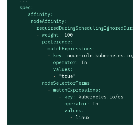
...
spec:
affinity:
nodeAffinity:
requiredDuringSchedulingIgnoredDurin
-
weight:
100
preference:
matchExpressions:
-
key:
node-role.kubernetes.io/w
operator:
In
values:
-
"true"
nodeSelectorTerms:
-
matchExpressions:
-
key:
kubernetes.io/os
operator:
In
values:
-
linux