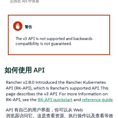
启用在 API 中查看
The v3 API is not supported and backwards
compatibility is not guaranteed.
如何使用 API
Rancher v2.8.0 introduced the Rancher Kubernetes
API (RK-API), which is Rancher’s supported API. This
page describes the v3 API. For more information on
RK-API, see the
RK-API quickstart
and
reference guide
.
API 有自己的用户界面，你可以从 Web
浏览器访问它。这是查看资源、执行操作以及查看等效