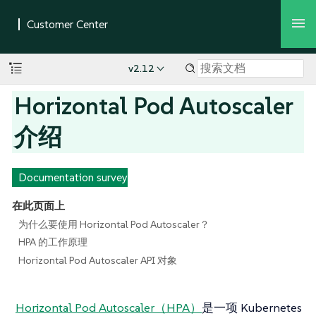
v2.12
Horizontal Pod Autoscaler
介绍
Documentation survey
在此页面上
为什么要使用 Horizo​​ntal Pod Autoscaler？
HPA 的工作原理
Horizo​​ntal Pod Autoscaler API 对象
Horizontal Pod Autoscaler（HPA）
是一项 Kubernetes