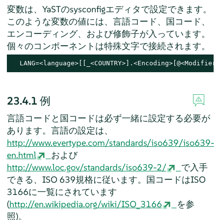
変数は、YaSTのsysconfigエディタで設定できます。
このような変数の値には、言語コード、国コード、
エンコーディング、および修飾子が入っています。
個々のコンポーネントは特殊文字で接続されます。
  LANG=<language>[[_<COUNTRY>].<Encoding>[@<Modifier>
23.4.1
例
言語コードと国コードは必ず一緒に設定する必要が
あります。言語の設定は、
http://www.evertype.com/standards/iso639/iso639-
en.html
および
http://www.loc.gov/standards/iso639-2/
で入手
できる、ISO 639規格に従います。国コードはISO
3166に一覧にされています
(
http://en.wikipedia.org/wiki/ISO_3166
を参
照)。