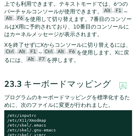
上でも利用できます。テキストモードでは、6つの
Alt
F1
バーチャルコンソールが使用できます。
–
～
Alt
F6
–
を使用して切り替えます。7番目のコンソー
ルはX用に予約されており、10番目のコンソールに
はカーネルメッセージが表示されます。
Xを終了せずにXからコンソールに切り替えるには、
Ctrl
Alt
F1
Ctrl
Alt
F6
–
–
～
–
–
を使用します。Xに戻
Alt
F7
るには、
–
を押します。
23.3
キーボードマッピング
プログラムのキーボードマッピングを標準化するた
めに、次のファイルに変更が行われました。
/etc/inputrc

/etc/X11/Xmodmap

/etc/skel/.emacs

/etc/skel/.gnu-emacs

/etc/skel/.vimrc
