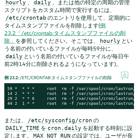
、
、または他の特定の周期の管理
hourly
daily
スクリプトをカスタム時間で実行するには、
のエントリを使用して、定期的に
/etc/crontab
タイムスタンプファイルを削除します(
例
23.2「/etc/crontab:タイムスタンプファイルの削
除」
を参照してください。そこでは、
とい
hourly
う名前の付いているファイルが毎時59分に、
という名前の付いているファイルが毎日午
daily
前2時14分に削除されるようになっています)。
例 23.2:
/ETC/CRONTAB:タイムスタンプファイルの削除
59 *  * * *     root  rm -f /var/spool/cron/lastrun/c
14 2  * * *     root  rm -f /var/spool/cron/lastrun/c
29 2  * * 6     root  rm -f /var/spool/cron/lastrun/c
44 2  1 * *     root  rm -f /var/spool/cron/lastrun/c
または、
の
/etc/sysconfig/cron
を
を起動する時刻に設
DAILY_TIME
cron.daily
定します。
の設定では、ユーザが長
MAX_NOT_RUN