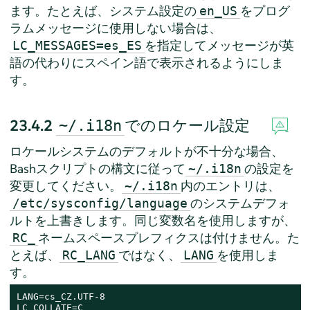
ます。たとえば、システム設定の
をプログ
en_US
ラムメッセージに使用しない場合は、
を指定してメッセージが英
LC_MESSAGES=es_ES
語の代わりにスペイン語で表示されるようにしま
す。
23.4.2
でのロケール設定
~/.i18n
ロケールシステムのデフォルトが不十分な場合、
Bashスクリプトの構文に従って
の設定を
~/.i18n
変更してください。
内のエントリは、
~/.i18n
のシステムデフォ
/etc/sysconfig/language
ルトを上書きします。同じ変数名を使用しますが、
ネームスペースプレフィクスは付けません。た
RC_
とえば、
ではなく、
を使用しま
RC_LANG
LANG
す。
LANG=cs_CZ.UTF-8

LC_COLLATE=C