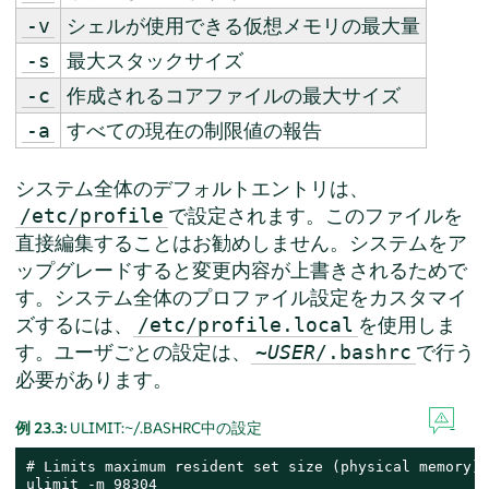
シェルが使用できる仮想メモリの最大量
-v
最大スタックサイズ
-s
作成されるコアファイルの最大サイズ
-c
すべての現在の制限値の報告
-a
システム全体のデフォルトエントリは、
で設定されます。このファイルを
/etc/profile
直接編集することはお勧めしません。システムをア
ップグレードすると変更内容が上書きされるためで
す。システム全体のプロファイル設定をカスタマイ
ズするには、
を使用しま
/etc/profile.local
す。ユーザごとの設定は、
で行う
~
USER
/.bashrc
必要があります。
例 23.3:
ULIMIT:~/.BASHRC中の設定
# Limits maximum resident set size (physical memory):

ulimit -m 98304
