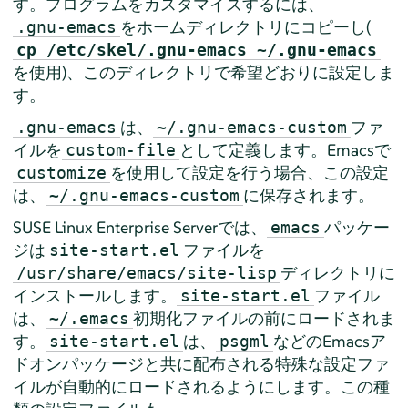
す。プログラムをカスタマイズするには、
をホームディレクトリにコピーし(
.gnu-emacs
cp /etc/skel/.gnu-emacs ~/.gnu-emacs
を使用)、このディレクトリで希望どおりに設定しま
す。
は、
ファ
.gnu-emacs
~/.gnu-emacs-custom
イルを
として定義します。Emacsで
custom-file
を使用して設定を行う場合、この設定
customize
は、
に保存されます。
~/.gnu-emacs-custom
SUSE Linux Enterprise Server
では、
パッケー
emacs
ジは
ファイルを
site-start.el
ディレクトリに
/usr/share/emacs/site-lisp
インストールします。
ファイル
site-start.el
は、
初期化ファイルの前にロードされま
~/.emacs
す。
は、
などのEmacsア
site-start.el
psgml
ドオンパッケージと共に配布される特殊な設定ファ
イルが自動的にロードされるようにします。この種