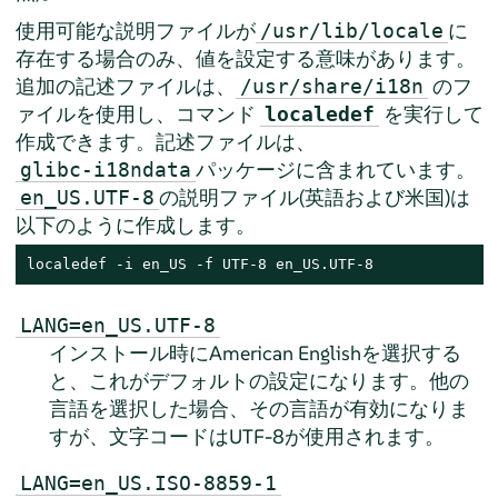
使用可能な説明ファイルが
に
/usr/lib/locale
存在する場合のみ、値を設定する意味があります。
追加の記述ファイルは、
のフ
/usr/share/i18n
ァイルを使用し、コマンド
を実行して
localedef
作成できます。記述ファイルは、
パッケージに含まれています。
glibc-i18ndata
の説明ファイル(英語および米国)は
en_US.UTF-8
以下のように作成します。
localedef -i en_US -f UTF-8 en_US.UTF-8
LANG=en_US.UTF-8
インストール時にAmerican Englishを選択する
と、これがデフォルトの設定になります。他の
言語を選択した場合、その言語が有効になりま
すが、文字コードはUTF-8が使用されます。
LANG=en_US.ISO-8859-1