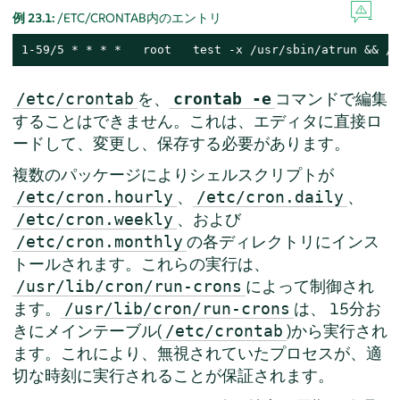
例 23.1:
/ETC/CRONTAB内のエントリ
1-59/5 * * * *   root   test -x /usr/sbin/atrun && /u
を、
コマンドで編集
/etc/crontab
crontab -e
することはできません。これは、エディタに直接ロ
ードして、変更し、保存する必要があります。
複数のパッケージによりシェルスクリプトが
、
、
/etc/cron.hourly
/etc/cron.daily
、および
/etc/cron.weekly
の各ディレクトリにインス
/etc/cron.monthly
トールされます。これらの実行は、
によって制御され
/usr/lib/cron/run-crons
ます。
は、 15分お
/usr/lib/cron/run-crons
きにメインテーブル(
)から実行され
/etc/crontab
ます。これにより、無視されていたプロセスが、適
切な時刻に実行されることが保証されます。