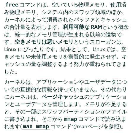
コマンドは、空いている物理メモリ、使用済
free
み物理メモリ、システム内のスワップ領域のほか、
カーネルによって消費されたバッファとキャッシュ
の合計量を表示します。
利用可能な RAM
という概念
は、統一的なメモリ管理が生まれる以前の遺物で
す。
空きメモリは悪いメモリ
というスローガンは、
Linux にぴったりです。結果として、Linuxでは、空
きメモリや未使用メモリを実質的に発生させず、キ
ャッシュの量を調整するよう努力が重ねられてきま
した。
カーネルは、アプリケーションやユーザデータにつ
いての直接的な情報を持っていません。その代わり
にカーネルは、
ページキャッシュ
のアプリケーショ
ンとユーザデータを管理します。メモリが不足する
と、その一部はスワップパーティションかファイル
に書き込まれ、そこから
コマンドで読み込ま
mmap
れます(
コマンドでmanページを参照)。
man mmap