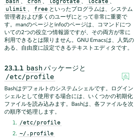
、
、
、
、
bash
cron
logrotate
locate
、
といったプログラムは、システム
ulimit
free
管理者および多くのユーザにとって非常に重要で
す。manのページとinfoのページは、コマンドにつ
いての2つの役立つ情報源ですが、その両方が常に
利用できるとは限りません。GNU Emacsは、人気の
ある、自由度に設定できるテキストエディタです。
23.1.1
パッケージと
bash
/etc/profile
Bashはデフォルトのシステムシェルです。ログイン
シェルとして使用する場合には、いくつかの初期化
ファイルを読み込みます。Bashは、各ファイルを次
の順序で処理します。
/etc/profile
~/.profile