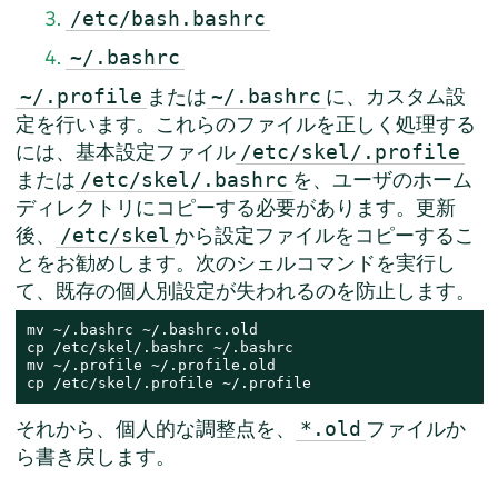
/etc/bash.bashrc
~/.bashrc
または
に、カスタム設
~/.profile
~/.bashrc
定を行います。これらのファイルを正しく処理する
には、基本設定ファイル
/etc/skel/.profile
または
を、ユーザのホーム
/etc/skel/.bashrc
ディレクトリにコピーする必要があります。更新
後、
から設定ファイルをコピーするこ
/etc/skel
とをお勧めします。次のシェルコマンドを実行し
て、既存の個人別設定が失われるのを防止します。
mv ~/.bashrc ~/.bashrc.old

cp /etc/skel/.bashrc ~/.bashrc

mv ~/.profile ~/.profile.old

cp /etc/skel/.profile ~/.profile
それから、個人的な調整点を、
ファイルか
*.old
ら書き戻します。