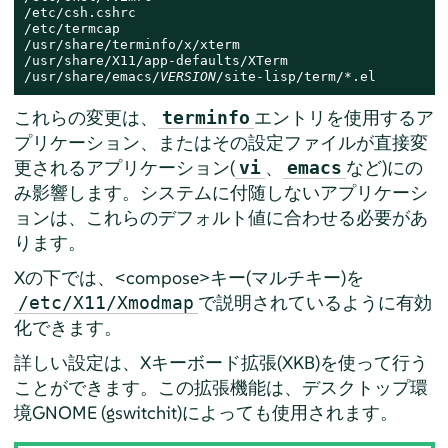
/etc/csh.cshrc

/etc/termcap

/usr/share/terminfo/x/xterm

/usr/share/X11/app-defaults/XTerm

/usr/share/emacs/
VERSION
/site-lisp/term/*.el
これらの変更は、
エントリを使用するア
terminfo
プリケーション、またはその設定ファイルが直接変
更されるアプリケーション(
、
など)にの
vi
emacs
み影響します。システムに付随しないアプリケーシ
ョンは、これらのデフォルト値に合わせる必要があ
ります。
Xの下では、<compose>キー(マルチキー)を
で説明されているように有効
/etc/X11/Xmodmap
化できます。
詳しい設定は、Xキーボード拡張(XKB)を使って行う
ことができます。この拡張機能は、デスクトップ環
境GNOME (gswitchit)によっても使用されます。