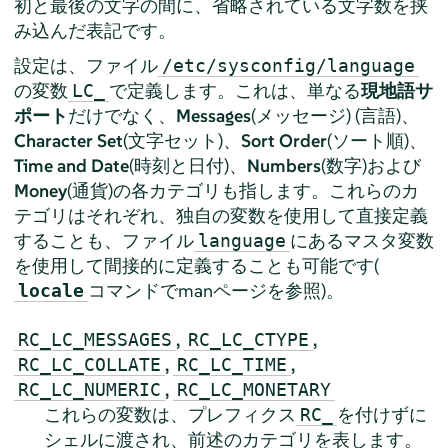
初と最後の文字の間に、省略されている文字数を挟
み込んだ表記です。
設定は、ファイル
/etc/sysconfig/language
の変数
で定義します。これは、単なる
現地語サ
LC_
ポート
だけでなく、
Messages
(メッセージ) (言語)、
Character Set
(文字セット)、
Sort Order
(ソート順)、
Time and Date
(時刻と日付)、
Numbers
(数字)および
Money
(通貨)の各カテゴリも指します。これらのカ
テゴリはそれぞれ、独自の変数を使用して直接定義
することも、ファイル
にあるマスタ変数
language
を使用して間接的に定義することも可能です(
コマンドでmanページを参照)。
locale
,
,
RC_LC_MESSAGES
RC_LC_CTYPE
,
,
RC_LC_COLLATE
RC_LC_TIME
,
RC_LC_NUMERIC
RC_LC_MONETARY
これらの変数は、プレフィクス
を付けずに
RC_
シェルに渡され、前述のカテゴリを表します。