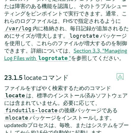
たは障害のある機能を認識し、そのトラブルシュー
ティングをピンポイントで実行できます。通常、こ
れらのログファイルは、FHSで指定されるように
内に格納され、毎日記録が追加されるた
/var/log
めにサイズが増大します。
パッケージ
logrotate
を使用して、これらのファイルが増大するのを制御
できます。詳細については、
Section 3.3, “Managing
Log Files with
”
を参照してください。
logrotate
23.1.5
locateコマンド
ファイルをすばやく検索するためのコマンド
は、標準のインストール済みソフトウェア
locate
には含まれていません。必要に応じて、
の後継パッケージである
findutils-locate
パッケージをインストールします。
mlocate
updatedbプロセスは、毎晩、またはシステムをブー
トしてから約15分で自動的に起動します。