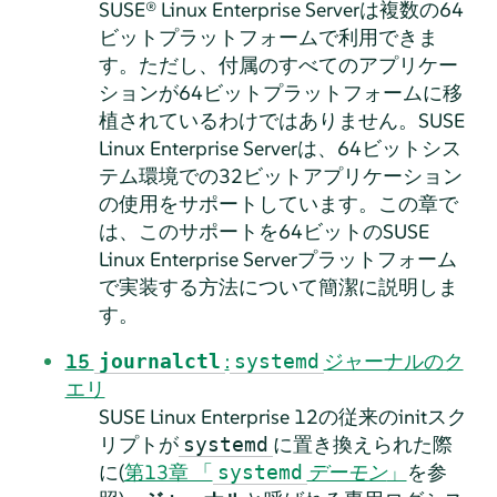
SUSE® Linux Enterprise Server
は
複数の
64
ビットプラットフォームで利用できま
す。ただし、付属のすべてのアプリケー
ションが64ビットプラットフォームに移
植されているわけではありません。
SUSE
Linux Enterprise Server
は、64ビットシス
テム環境での32ビットアプリケーション
の使用をサポートしています。この章で
は、このサポートを64ビットの
SUSE
Linux Enterprise Server
プラットフォーム
で実装する方法について簡潔に説明しま
す。
15
:
ジャーナルのク
journalctl
systemd
エリ
SUSE Linux Enterprise 12の従来のinitスク
リプトが
に置き換えられた際
systemd
に(
第13章 「
デーモン
」
を参
systemd