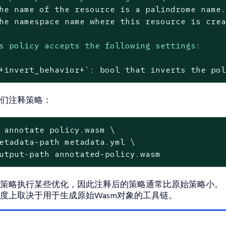
he
name
of
the
resource
is
a
palindrome
name
he
namespace
name
where
this
resource
is
cre
s policy accepts the following settings:
+invert_behavior+`:
bool
that
inverts
the
po
们注释策略：
 annotate policy.wasm \
etadata-path metadata.yml \

utput-path annotated-policy.wasm
策略执行某些优化，因此注释后的策略通常比原始策略小。
度上取决于用于生成原始Wasm对象的工具链。