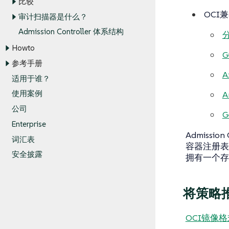
比较
OCI
审计扫描器是什么？
Admission Controller 体系结构
Howto
G
参考手册
A
适用于谁？
使用案例
A
公司
G
Enterprise
Admissio
词汇表
容器注册表是
安全披露
拥有一个存
将策略
OCI镜像格