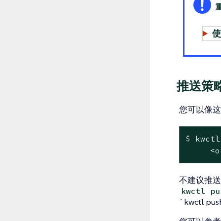
使
推送策
您可以像这
$
 kwctl
     <o
不建议推送
kwctl
`kwctl p