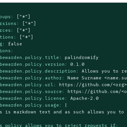
oups:
["*"]
rsions:
["*"]
rces:
["*"]
tions:
["*"]
g:
false
ions:
bewarden.policy.title:
palindromify
bewarden.policy.version:
0.1
.0
bewarden.policy.description:
Allows
you
to
r
bewarden.policy.author:
Name
Surname
<name.s
bewarden.policy.url:
https://github.com/<org
bewarden.policy.source:
https://github.com/<
bewarden.policy.license:
Apache-2.0
bewarden.policy.usage:
|

s policy allows you to reject requests if: