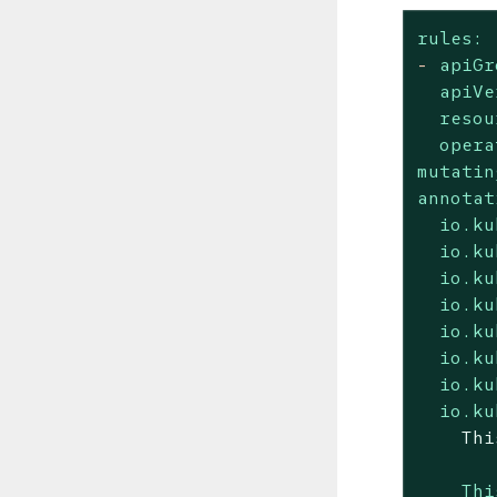
rules:
-
apiGr
apiVe
resou
opera
mutatin
annotat
io.ku
io.ku
io.ku
io.ku
io.ku
io.ku
io.ku
io.ku
Thi