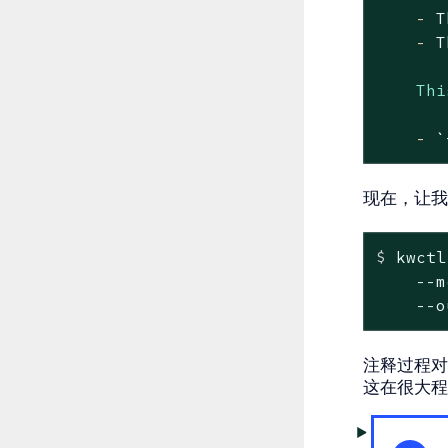
-
T
-
T
Thi
-
`
现在，让我
$
 kwctl
    --m
    --o
注释过程对
这在很大程