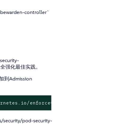
rden-controller`
ecurity-
 Pod安全强化最佳实践。
添加到Admission
ernetes.io/enforce=restricted --overwrite
ecurity/pod-security-