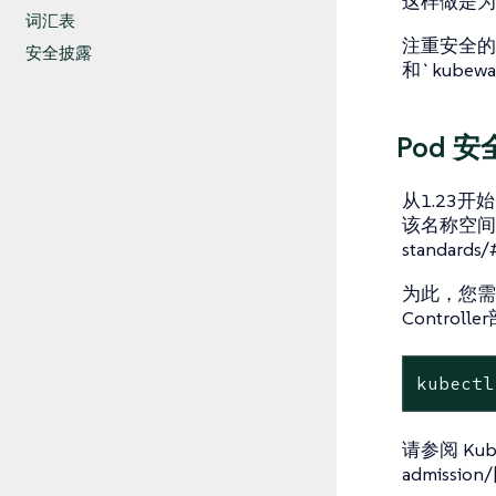
这样做是为
词汇表
注重安全的操作
安全披露
和`kubew
Pod 
从1.23开始
该名称空间中实施了
standar
为此，您需要将`p
Control
kubectl
请参阅 Kuber
admiss