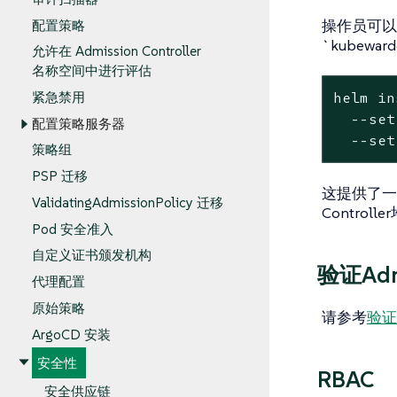
操作员可以通
配置策略
`kubewa
允许在 Admission Controller
名称空间中进行评估
紧急禁用
helm in
  --set
配置策略服务器
  --set
策略组
PSP 迁移
这提供了一个
ValidatingAdmissionPolicy 迁移
Contro
Pod 安全准入
自定义证书颁发机构
验证Admi
代理配置
原始策略
请参考
验证A
ArgoCD 安装
安全性
RBAC
安全供应链