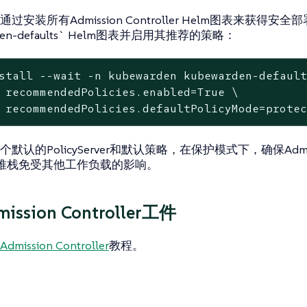
过安装所有Admission Controller Helm图表来获得安
rden-defaults` Helm图表并启用其推荐的策略：
stall --wait -n kubewarden kubewarden-default
 recommendedPolicies.enabled=True \

 recommendedPolicies.defaultPolicyMode=prote
默认的PolicyServer和默认策略，在保护模式下，确保Admis
ller堆栈免受其他工作负载的影响。
ssion Controller工件
dmission Controller
教程。