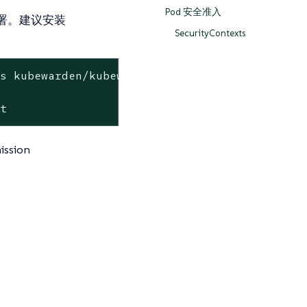
Pod 安全准入
全部署。建议安装
SecurityContexts
s kubewarden/kubewarden-defaults \

ct
sion