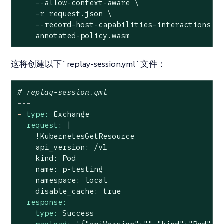
    --allow-context-aware \

    -r request.json \

    --record-host-capabilities-interactions re
    annotated-policy.wasm
这将创建以下`replay-session.yml`文件：
# replay-session.yml
---
-
type:
Exchange
request:
|

    !KubernetesGetResource

    api_version: /v1

    kind: Pod

    name: p-testing

    namespace: local

response:
type:
Success