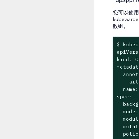
您可以使用https
kubewa
数组。
$
 kubec
apiVers
kind: C
metadat
  annot
    art
  name:
spec:

  backg
  mode:
  modul
  mutat