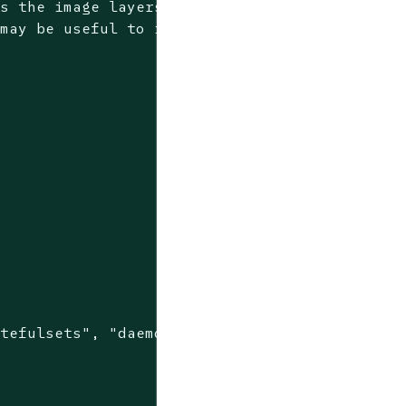
ds the image layers to
 may be useful to increase
tefulsets", "daemonsets"]
