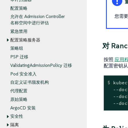
配置策略
您需
允许在 Admission Controller
名称空间中进行评估
紧急禁用
配置策略服务器
对 Ra
策略组
PSP 迁移
按照
应用
配置密钥从
ValidatingAdmissionPolicy 迁移
Pod 安全准入
自定义证书颁发机构
$
 kubec
  --doc
代理配置
  --doc
原始策略
  --doc
ArgoCD 安装
安全性
隔离