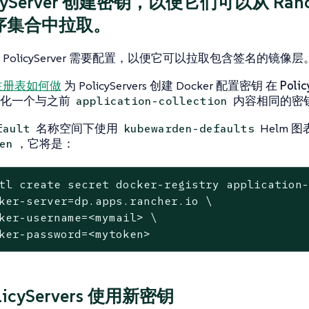
icyServer 创建密钥，以便它们可以从 Ranc
序集合中拉取。
PolicyServer 需要配置，以便它可以拉取包含签名的镜像层
注册表如何做
为 PolicyServers 创建 Docker 配置密钥
在 Poli
例化一个与之前
内容相同的密
application-collection
名称空间下使用
Helm 图表
fault
kubewarden-defaults
，它将是：
en
tl create secret docker-registry application
ker-server=dp.apps.rancher.io \

ker-username=<mymail> \

ker-password=<mytoken>
licyServers 使用新密钥