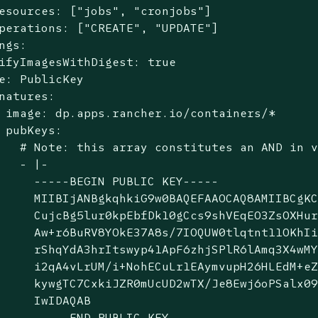
esources: ["jobs", "cronjobs"]

perations: ["CREATE", "UPDATE"]

ngs:

ifyImagesWithDigest: true

e: PublicKey

natures:

 image: dp.apps.rancher.io/containers/*

 pubKeys:

   # Note: this array constitutes an AND in v
   - |-

     -----BEGIN PUBLIC KEY-----

     MIIBIjANBgkqhkiG9w0BAQEFAAOCAQ8AMIIBCgKC
     CujcBg5lur0kpEbfDk10gCcs9shVEqEO3ZsOXHur
     Aw+r6BuRV8YOkE37A8s/7IOQUW0tlqtnt11OKhIi
     rShqYdA3hrItswyp41ApF6zhjSPlR6lAmq3X4wMY
     i2qA4vLrUM/i+NohECuLr1EAymvupH26HLEdM+eZ
     kywgTC7CxkiJZR0mUcUD2wTX/Je8Ewj6oPSalx09
     IwIDAQAB

     -----END PUBLIC KEY-----
