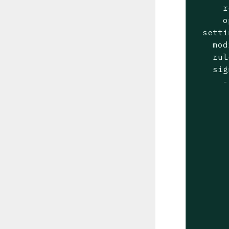
      r
      o
  setti
    mod
    rul
    sig
      -
       
       
       
       
       
       
       
       
       
       
       
       