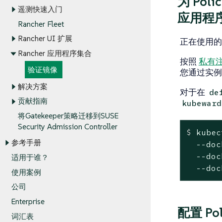
为 Pol
遥测快速入门
应用程
Rancher Fleet
Rancher UI 扩展
正在使用的 
Rancher 应用程序集合
按照
私有
验证镜像
您通过实
解决方案
对于在
de
贡献指南
kubeward
将Gatekeeper策略迁移到SUSE
Security Admission Controller
$
 kubec
参考手册
  --doc
  --doc
适用于谁？
  --doc
使用案例
公司
Enterprise
配置 Po
词汇表