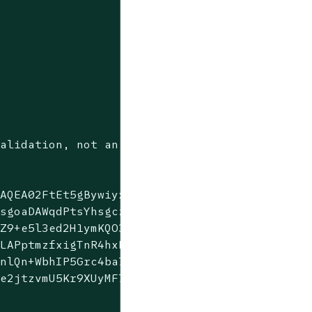
alidation, not an OR.

AQEA02FtEt5gBywiyxbmkVsb

sgoaDAWqdPtsYhsgczGeJz9w

Z9+e5l3ed2H1ymKQO3dgreSy

LAPptmzfxigTnR4hxB5UNPhs

nlQn+WbhIP5Grc4ba7XrBv7K

e2jtzvmU5Kr9XUyMF7Zsj5CA
