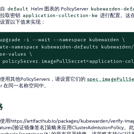
来自
Helm 图表的 PolicyServer
default
kubewarden-def
像拉取密钥
进行配置。这
application-collection-kw
设置以下值来实现：
upgrade -i --
wait
 --namespace kubewarden \
ate-namespace kubewarden-defaults kubewarden/
se-values \

 policyServer.imagePullSecret=application-co
用其他PolicyServers，请设置它们的
spec.imagePullS
erver 在同一名称空间中。
略
ps://artifacthub.io/packages/kubewarden/verify-image-
ignatures[验证镜像签名]策略来应用ClusterAdmissionPoli
s.rancher.io/containers/*`的所有容器镜像。该策略支持O