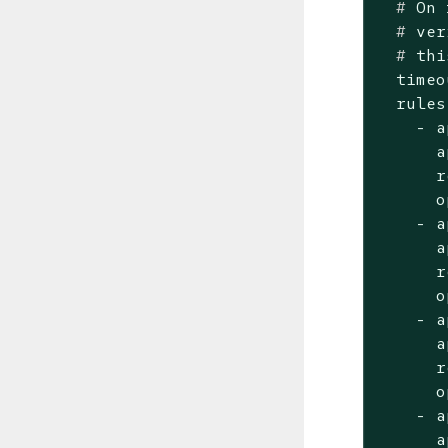
  #
 On 
  #
 ver
  #
 thi
  timeo
  rules:
    - a
      a
      r
      o
    - a
      a
      r
      o
    - a
      a
      r
      o
    - a
      a