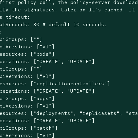
first policy call, the policy-server downloa
ify the signatures. Later on it
's cached. It
s timeout:
utSeconds: 30 # default 10 seconds.



piGroups: [""]

piVersions: ["v1"]

esources: ["pods"]

perations: ["CREATE", "UPDATE"]

piGroups: [""]

piVersions: ["v1"]

esources: ["replicationcontrollers"]

perations: ["CREATE", "UPDATE"]

piGroups: ["apps"]

piVersions: ["v1"]

esources: ["deployments", "replicasets", "sta
perations: ["CREATE", "UPDATE"]

piGroups: ["batch"]

piVersions: ["v1"]
