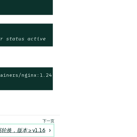
or status active
tainers/nginx:1.24.0](http://dp.apps.rancher.
轮换，版本 ≥ v1.16