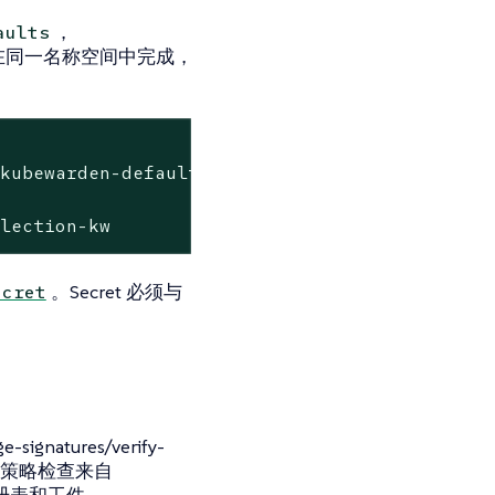
，
aults
在同一名称空间中完成，
kubewarden-defaults \

llection-kw
。Secret 必须与
ecret
signatures/verify-
cy。此策略检查来自
CI注册表和工件。