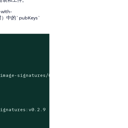
-with-
中的`pubKeys`
image-signatures/0.2.9

ignatures:v0.2.9
