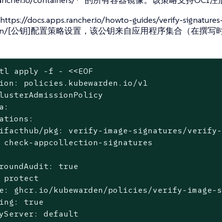
://docs.apps.rancher.io/howto-guides/verify-signatures
rden/[公钥]配置策略设置，该公钥来自应用程序集合（在撰写时）
tl apply -f - <<EOF
ion: policies.kubewarden.io/v1

lusterAdmissionPolicy

a:

ations:

ifacthub/pkg: verify-image-signatures/verify-
 check-appcollection-signatures

roundAudit: true

 protect

e: ghcr.io/kubewarden/policies/verify-image-s
ing: true
