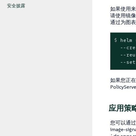
安全披露
如果使用
请使用镜
通过为图表
$
 helm 
  --cre
  --reu
  --set
如果您正在使
PolicyS
应用策
您可以通过使用htt
image-s
`dp.app