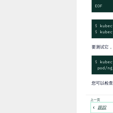
EOF
$
 kubec
$
 kubec
要测试它，
$
 kubec
 pod/ng
您可以检查您
跟踪