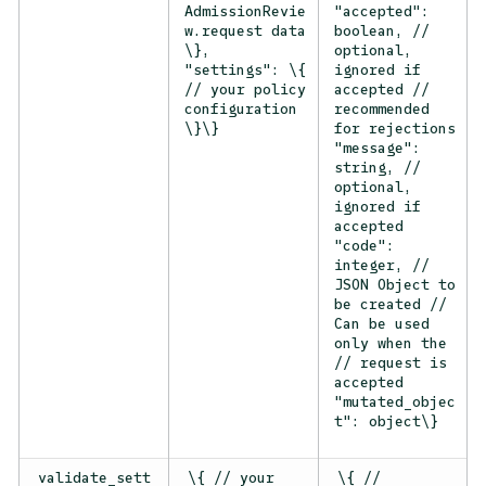
AdmissionRevie
"accepted":
w.request data
boolean, //
\},
optional,
"settings": \{
ignored if
// your policy
accepted //
configuration
recommended
\}\}
for rejections
"message":
string, //
optional,
ignored if
accepted
"code":
integer, //
JSON Object to
be created //
Can be used
only when the
// request is
accepted
"mutated_objec
t": object\}
validate_sett
\{ // your
\{
//