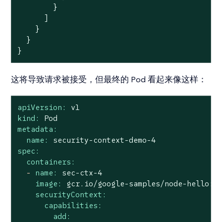
        }

      ]

    }

  }

}
这将导致请求被接受，但最终的 Pod 看起来像这样：
apiVersion:
v1
kind:
Pod
metadata:
name:
security-context-demo-4
spec:
containers:
-
name:
sec-ctx-4
image:
gcr.io/google-samples/node-hello:1
securityContext:
capabilities:
add: