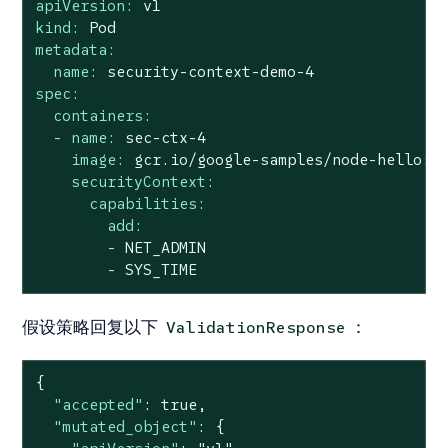
apiVersion:
v1
kind:
Pod
metadata:
name:
security-context-demo-4
spec:
containers:
-
name:
sec-ctx-4
image:
gcr.io/google-samples/node-hello:1
securityContext:
capabilities:
add:
-
NET_ADMIN
-
SYS_TIME
假设策略回复以下
：
ValidationResponse
{

"accepted"
: 
true
,

"mutated_object"
: {
