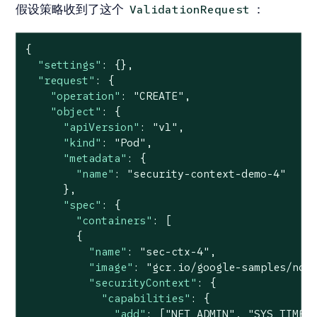
假设策略收到了这个
：
ValidationRequest
{

"settings"
: {},

"request"
: {

"operation"
: 
"CREATE"
,

"object"
: {

"apiVersion"
: 
"v1"
,

"kind"
: 
"Pod"
,

"metadata"
: {

"name"
: 
"security-context-demo-4"
      },

"spec"
: {

"containers"
: [

        {

"name"
: 
"sec-ctx-4"
,

"image"
: 
"gcr.io/google-samples/nod
"securityContext"
: {

"capabilities"
: {

"add"
: [
"NET_ADMIN"
, 
"SYS_TIME"
]