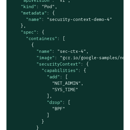
"apiVersion"
: 
"v1"
,

"kind"
: 
"Pod"
,

"metadata"
: {

"name"
: 
"security-context-demo-4"
    },

"spec"
: {

"containers"
: [

        {

"name"
: 
"sec-ctx-4"
,

"image"
: 
"gcr.io/google-samples/nod
"securityContext"
: {

"capabilities"
: {

"add"
: [

"NET_ADMIN"
,

"SYS_TIME"
              ],

"drop"
: [

"BPF"
              ]

            }

          }
