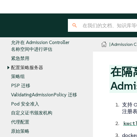
生产部署
大规模部署
审计扫描器
配置策略
允许在 Admission Controller
Admission Co
名称空间中进行评估
紧急禁用
配置策略服务器
在隔离
策略组
Admi
PSP 迁移
ValidatingAdmissionPolicy 迁移
Pod 安全准入
支持 
注册
自定义证书颁发机构
代理配置
kwct
原始策略
dock