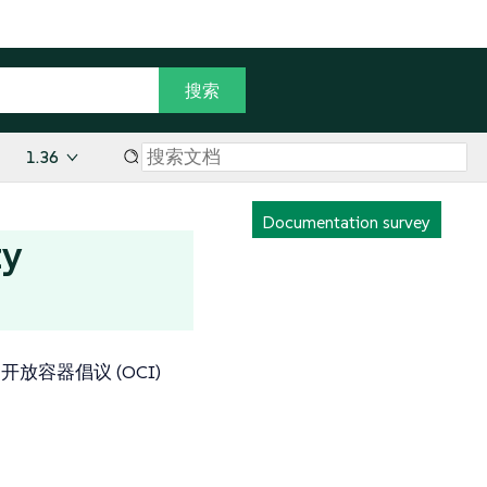
1.36
Documentation survey
y
放容器倡议 (OCI)