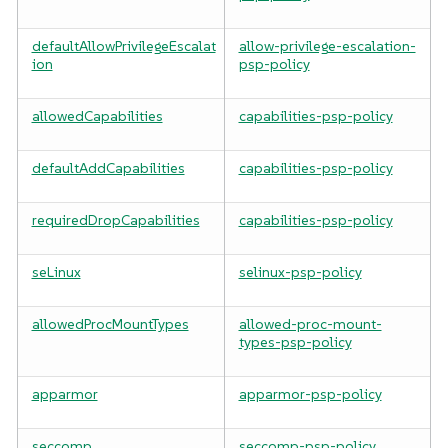
defaultAllowPrivilegeEscalat
allow-privilege-escalation-
ion
psp-policy
allowedCapabilities
capabilities-psp-policy
defaultAddCapabilities
capabilities-psp-policy
requiredDropCapabilities
capabilities-psp-policy
seLinux
selinux-psp-policy
allowedProcMountTypes
allowed-proc-mount-
types-psp-policy
apparmor
apparmor-psp-policy
seccomp
seccomp-psp-policy