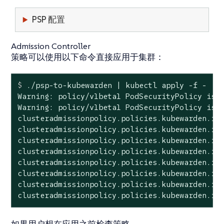
PSP 配置
Admission Controller
策略可以使用以下命令直接应用于集群：
$
 ./psp-to-kubewarden | kubectl apply -f -
Warning: policy/v1beta1 PodSecurityPolicy is d
Warning: policy/v1beta1 PodSecurityPolicy is d
clusteradmissionpolicy.policies.kubewarden.io/
clusteradmissionpolicy.policies.kubewarden.io/
clusteradmissionpolicy.policies.kubewarden.io/
clusteradmissionpolicy.policies.kubewarden.io/
clusteradmissionpolicy.policies.kubewarden.io/
clusteradmissionpolicy.policies.kubewarden.io/
clusteradmissionpolicy.policies.kubewarden.io/
clusteradmissionpolicy.policies.kubewarden.io
如果用户想在应用之前检查策略，