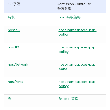
PSP 字段
Admission Controller
等效策略
特权
pod-特权策略
hostPID
host-namespaces-psp-
policy
hostIPC
host-namespaces-psp-
policy
hostNetwork
host-namespaces-psp-
polic
hostPorts
host-namespaces-psp-
policy
卷
卷-psp-策略