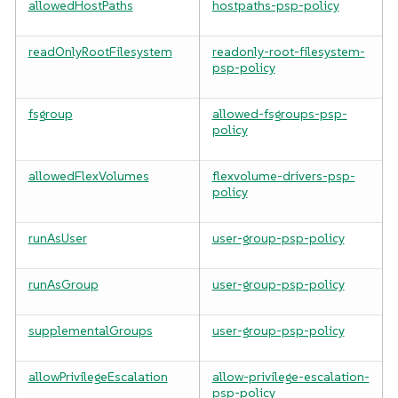
allowedHostPaths
hostpaths-psp-policy
readOnlyRootFilesystem
readonly-root-filesystem-
psp-policy
fsgroup
allowed-fsgroups-psp-
policy
allowedFlexVolumes
flexvolume-drivers-psp-
policy
runAsUser
user-group-psp-policy
runAsGroup
user-group-psp-policy
supplementalGroups
user-group-psp-policy
allowPrivilegeEscalation
allow-privilege-escalation-
psp-policy