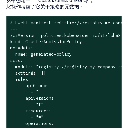
从中创建一个`ClusterAdmissionPolicy`。
此操作考虑了它关于策略的元数据：
$
 kwctl manifest registry://registry.my-compa
---

apiVersion: policies.kubewarden.io/v1alpha2

kind: ClusterAdmissionPolicy

metadata:

  name: generated-policy

spec:

  module: "registry://registry.my-company.com/
  settings: {}

  rules:

    - apiGroups:

        - ""

      apiVersions:

        - "*"

      resources:

        - "*"

      operations:
