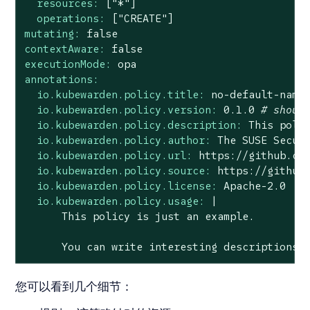
resources:
["*"]
operations:
["CREATE"]
mutating:
false
contextAware:
false
executionMode:
opa
annotations:
io.kubewarden.policy.title:
no
-default-name
io.kubewarden.policy.version:
0.1
.0
# shoul
io.kubewarden.policy.description:
This
poli
io.kubewarden.policy.author:
The
SUSE
Secur
io.kubewarden.policy.url:
https://github.co
io.kubewarden.policy.source:
https://github
io.kubewarden.policy.license:
Apache-2.0
io.kubewarden.policy.usage:
|

You
can
write
interesting
descriptions
您可以看到几个细节：