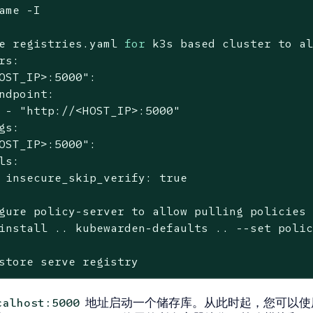
ame -I
e registries.yaml 
for
 k3s based cluster to a
rs:
OST_IP>:5000"
:
ndpoint:
 - 
"http://<HOST_IP>:5000"
gs:
OST_IP>:5000"
:
ls:
 insecure_skip_verify: 
true
gure policy-server to allow pulling policies
install .. kubewarden-defaults .. --
set
 poli
store serve registry
地址启动一个储存库。从此时起，您可以使
calhost:5000