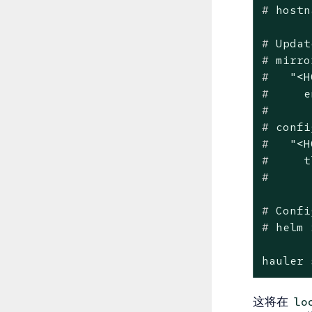
#
 hostn
#
 Updat
#
 mirro
#
"<H
#
     e
#
      
#
 confi
#
"<H
#
     t
#
      
#
 Confi
#
 helm 
hauler 
这将在
lo