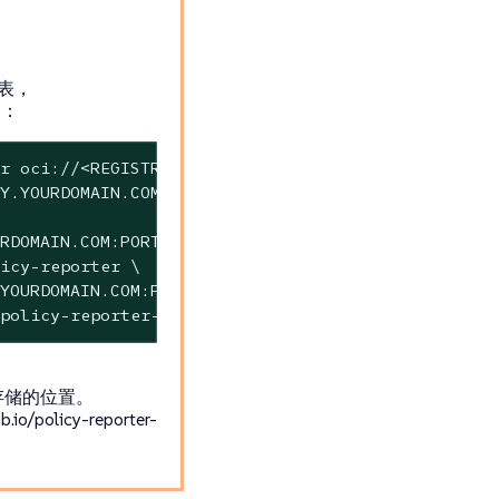
图表，
例：
r oci://<REGISTRY.YOURDOMAIN.COM:PORT>/hauler/kube
Y.YOURDOMAIN.COM:PORT> \

RDOMAIN.COM:PORT> \

icy-reporter \

YOURDOMAIN.COM:PORT> \

policy-reporter-ui
像存储的位置。
olicy-reporter-