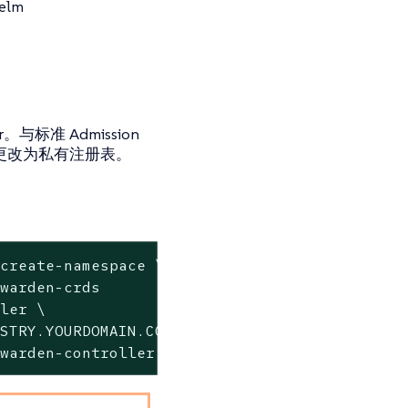
elm
与标准 Admission
表更改为私有注册表。
create-namespace \

warden-crds

ler \

STRY.YOURDOMAIN.COM:PORT>" \

ewarden-controller