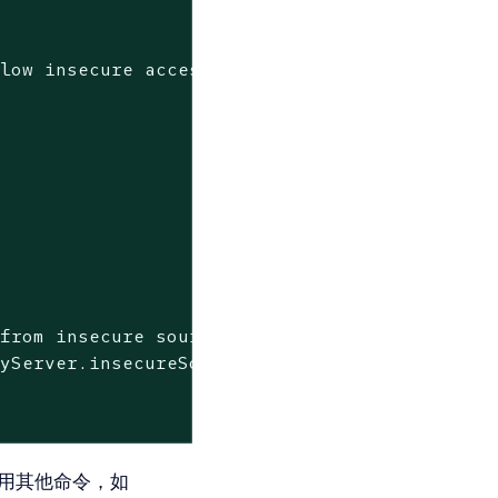
llow insecure access
 from insecure sources
cyServer.insecureSources[0]=<HOST_IP:5000>
用其他命令，如