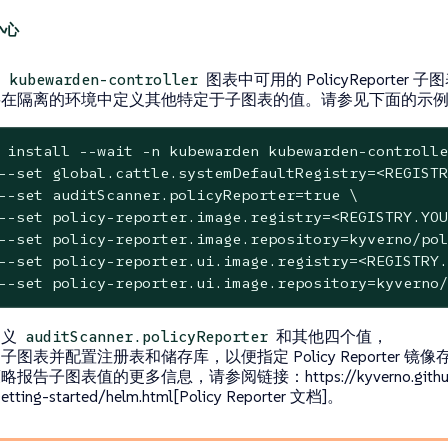
用
图表中可用的 PolicyReporter 子
kubewarden-controller
要在隔离的环境中定义其他特定于子图表的值。请参见下面的示
 install --wait -n kubewarden kubewarden-controlle
--set global.cattle.systemDefaultRegistry=<REGISTR
--set auditScanner.policyReporter=true \

--set policy-reporter.image.registry=<REGISTRY.YOU
--set policy-reporter.image.repository=kyverno/pol
--set policy-reporter.ui.image.registry=<REGISTRY.
--set policy-reporter.ui.image.repository=kyverno/
定义
和其他四个值，
auditScanner.policyReporter
子图表并配置注册表和储存库，以便指定 Policy Reporter 镜
报告子图表值的更多信息，请参阅链接：https://kyverno.github.io/p
etting-started/helm.html[Policy Reporter 文档]。