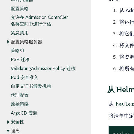
配置策略
从 Ad
允许在 Admission Controller
将运行 
名称空间中进行评估
紧急禁用
将它
配置策略服务器
将文
策略组
将资源
PSP 迁移
将所
ValidatingAdmissionPolicy 迁移
Pod 安全准入
自定义证书颁发机构
从 Hel
代理配置
从
hauler
原始策略
ArgoCD 安装
将清单中定义
安全性
隔离
hauler 