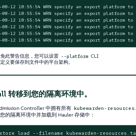
-08-12 18:55:54 WRN specify an export platform to 
-08-12 18:55:54 WRN specify an export platform to 
-08-12 18:55:54 WRN specify an export platform to 
-08-12 18:55:54 WRN specify an export platform to 
-08-12 18:55:54 WRN specify an export platform to 
-08-12 18:55:54 WRN specify an export platform to 
避免此警告信息，您可以设置
CLI
--platform
以定义要保存到文件中的平台架构。
rball 转移到您的隔离环境中。
ission Controller 中拥有所有
kubewarden-resources
您的隔离环境中并加载到 Hauler 存储中：