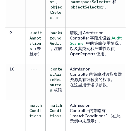
、
和
or
namespaceSelector
。
objec
objectSelector
tSele
ctor
9
请改用 Admission
audit
backg
Controller 字段来设置
Audit
Annot
round
Scanner
中的策略使用情况，
ation
Audit
（未
，注解
以及其类别和严重性以供
s
显示）
OpenReports 使用。
10
Admission
---
conte
Controller的策略对读取集群
xtAwa
资源具有细粒度的权限。
reRes
在这里用于读取参数。
ource
权限
s
Admission
match
match
Controller的策略有
Condi
Condi
`matchConditions`（在此
tions
tions
示例中未显示）。