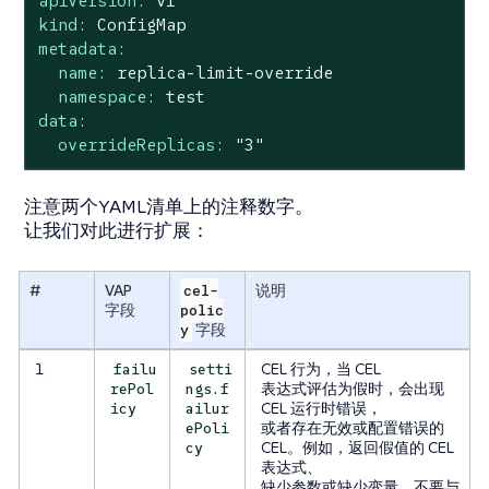
apiVersion:
v1
kind:
ConfigMap
metadata:
name:
replica-limit-override
namespace:
test
data:
overrideReplicas:
"3"
注意两个YAML清单上的注释数字。
让我们对此进行扩展：
#
VAP
cel-
说明
字段
polic
y
字段
1
CEL 行为，当 CEL
failu
setti
表达式评估为假时，会出现
rePol
ngs.f
CEL 运行时错误，
icy
ailur
或者存在无效或配置错误的
ePoli
CEL。例如，返回假值的 CEL
cy
表达式、
缺少参数或缺少变量。不要与