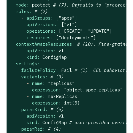
mode:
protect
# (7). Defaults to "protect"
rules:
# (2)
-
apiGroups:
["apps"]
apiVersions:
["v1"]
operations:
["CREATE",
"UPDATE"
]
resources:
["deployments"]
contextAwareResources:
# (10). Fine-grained
-
apiVersion:
v1
kind:
ConfigMap
settings:
failurePolicy:
Fail
# (1). CEL behavior. 
variables:
# (3)
-
name:
"replicas"
expression:
"object.spec.replicas"
-
name:
maxReplicas
expression:
int(5)
paramKind:
# (4)
apiVersion:
v1
kind:
ConfigMap
# user-provided overrid
paramRef:
# (4)