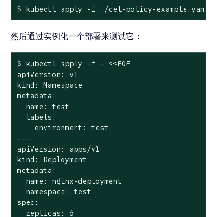
$
 kubectl apply -f ./cel-policy-example.yaml
然后通过实例化一个部署来测试它：
$
 kubectl apply -f - <<EOF
apiVersion: v1

kind: Namespace

metadata:

  name: test

  labels:

    environment: test

---

apiVersion: apps/v1

kind: Deployment

metadata:

  name: nginx-deployment

  namespace: test

spec:

  replicas: 6
