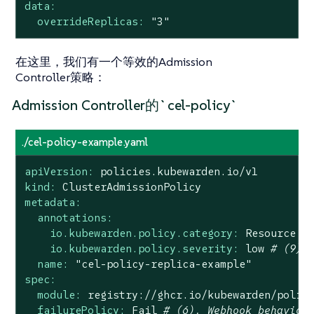
data:
overrideReplicas:
"3"
在这里，我们有一个等效的Admission
Controller策略：
Admission Controller的`cel-policy`
./cel-policy-example.yaml
apiVersion:
policies.kubewarden.io/v1
kind:
ClusterAdmissionPolicy
metadata:
annotations:
io.kubewarden.policy.category:
Resource
v
io.kubewarden.policy.severity:
low
# (9)
name:
"cel-policy-replica-example"
spec:
module:
registry://ghcr.io/kubewarden/polic
failurePolicy:
Fail
# (6). Webhook behavior