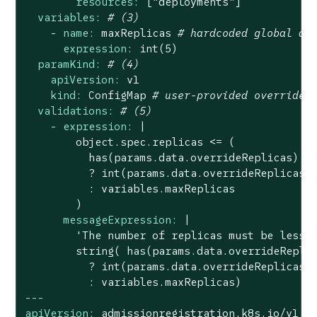
resources:
["deployments"]
variables:
# (3)
-
name:
maxReplicas
# hardcoded global de
expression:
int(5)
paramKind:
# (4)
apiVersion:
v1
kind:
ConfigMap
# user-provided override
validations:
# (5)
-
expression:
|

        object.spec.replicas <= (

          has(params.data.overrideReplicas) &&
          ? int(params.data.overrideReplicas)

          : variables.maxReplicas

messageExpression:
|

        'The number of replicas must be less t
        string( has(params.data.overrideReplic
          ? int(params.data.overrideReplicas)

---
apiVersion:
admissionregistration.k8s.io/v1