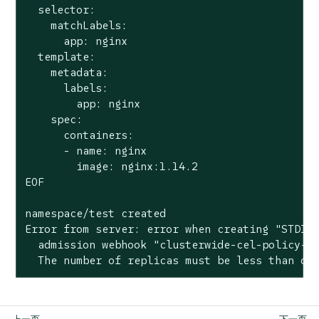
  selector:

    matchLabels:

      app: nginx

  template:

    metadata:

      labels:

        app: nginx

    spec:

      containers:

      - name: nginx

        image: nginx:1.14.2

EOF

namespace/test created

Error from server: error when creating "STDIN"
  admission webhook "clusterwide-cel-policy-re
  The number of replicas must be less than or