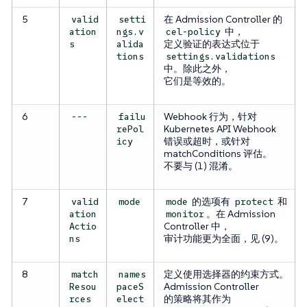
5
在 Admission Controller 的
valid
setti
中，
ation
ngs.v
cel-policy
定义验证的表达式位于
s
alida
tions
settings.validations
中。除此之外，
它们是等效的。
6
Webhook 行为，针对
---
failu
Kubernetes API Webhook
rePol
错误或超时，或针对
icy
matchConditions 评估。
不要与 (1) 混淆。
7
的选项有
和
valid
mode
mode
protect
。在 Admission
ation
monitor
Controller 中，
Actio
审计功能更为全面，见 (9)。
ns
8
定义使用选择器的约束方式。
match
names
Admission Controller
Resou
paceS
的策略将其作为
rces
elect