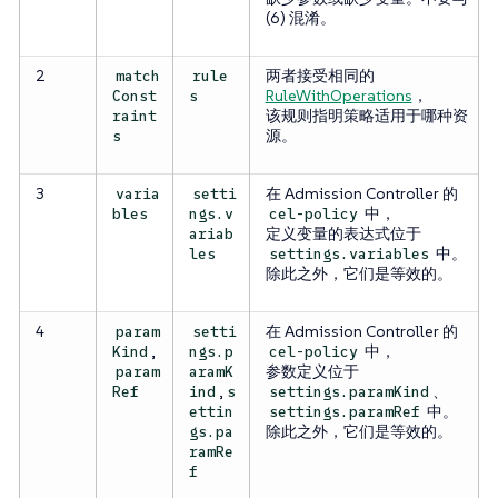
(6) 混淆。
2
两者接受相同的
match
rule
RuleWithOperations
，
Const
s
该规则指明策略适用于哪种资
raint
源。
s
3
在 Admission Controller 的
varia
setti
中，
bles
ngs.v
cel-policy
定义变量的表达式位于
ariab
中。
les
settings.variables
除此之外，它们是等效的。
4
在 Admission Controller 的
param
setti
,
中，
Kind
ngs.p
cel-policy
参数定义位于
param
aramK
,
、
Ref
ind
s
settings.paramKind
中。
ettin
settings.paramRef
除此之外，它们是等效的。
gs.pa
ramRe
f