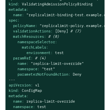
kind:
ValidatingAdmissionPolicyBinding
metadata:
name:
"replicalimit-binding-test.example.co
spec:
policyName:
"replicalimit-policy.example.co
validationActions:
[Deny]
# (7)
matchResources:
# (8)
namespaceSelector:
matchLabels:
environment:
test
paramRef:
# (4)
name:
"replica-limit-override"
namespace:
"test"
parameterNotFoundAction:
Deny
---
apiVersion:
v1
kind:
ConfigMap
metadata:
name:
replica-limit-override
namespace:
test