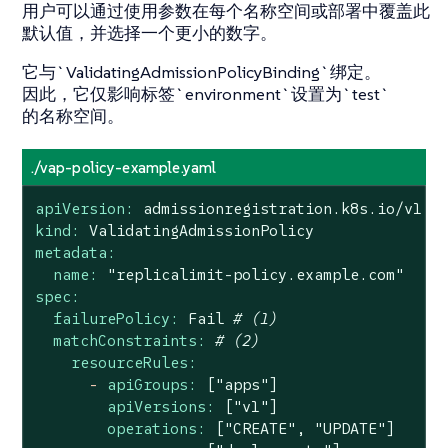
用户可以通过使用参数在每个名称空间或部署中覆盖此
默认值，并选择一个更小的数字。
它与`ValidatingAdmissionPolicyBinding`绑定。
因此，它仅影响标签`environment`设置为`test`
的名称空间。
./vap-policy-example.yaml
apiVersion:
admissionregistration.k8s.io/v1
kind:
ValidatingAdmissionPolicy
metadata:
name:
"replicalimit-policy.example.com"
spec:
failurePolicy:
Fail
# (1)
matchConstraints:
# (2)
resourceRules:
-
apiGroups:
["apps"]
apiVersions:
["v1"]
operations:
["CREATE",
"UPDATE"
]