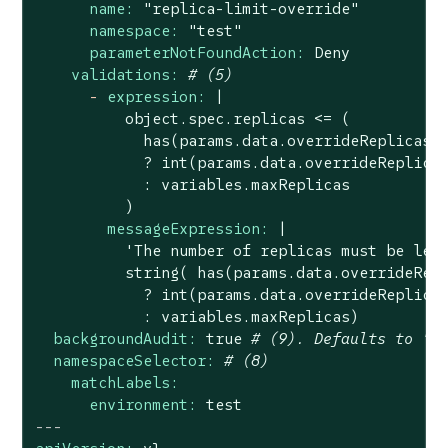
name:
"replica-limit-override"
namespace:
"test"
parameterNotFoundAction:
Deny
validations:
# (5)
-
expression:
|

          object.spec.replicas <= (

            has(params.data.overrideReplicas) 
            ? int(params.data.overrideReplicas
            : variables.maxReplicas

messageExpression:
|

          'The number of replicas must be less
          string( has(params.data.overrideRepl
            ? int(params.data.overrideReplicas
backgroundAudit:
true
# (9). Defaults to "t
namespaceSelector:
# (8)
matchLabels:
environment:
test
---