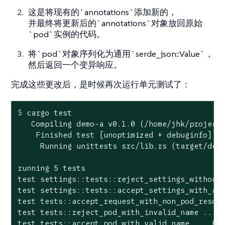
这是将现有的`annotations`添加新的，
并最终将更新后的`annotations`对象放回原始
`pod`实例的代码。
将`pod`对象序列化为通用`serde_json::Value`，
然后返回一个变异响应。
完成这些更改后，是时候再次运行单元测试了：
$
 cargo 
test
   Compiling demo-a v0.1.0 (/home/jhk/projects
    Finished test [unoptimized + debuginfo] ta
     Running unittests src/lib.rs (target/debu
running 5 tests

test settings::tests::reject_settings_without_
test settings::tests::accept_settings_with_a_l
test tests::accept_request_with_non_pod_resour
test tests::reject_pod_with_invalid_name ... o
test tests::accept_pod_with_valid_name ... FAI