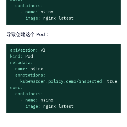
containers:
-
name:
nginx
image:
nginx:latest
导致创建这个 Pod：
apiVersion:
v1
kind:
Pod
metadata:
name:
nginx
annotations:
kubewarden.policy.demo/inspected:
true
spec:
containers:
-
name:
nginx
image:
nginx:latest