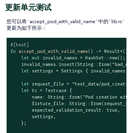
更新单元测试
您可以将`accept_pod_with_valid_name`中的`lib.rs`
更新为如下所示：
#[test]
fn
accept_pod_with_valid_name
() -> 
Result
<(), 
let
mut
 invalid_names = HashSet::new();

    invalid_names.insert(
String
::from(
"bad_na
let
 settings = Settings { invalid_names };
let
 request_file = 
"test_data/pod_creatio
let
 tc = Testcase {

        name: 
String
::from(
"Pod creation with
        fixture_file: 
String
::from(request_fil
        expected_validation_result: 
true
,

        settings,

    };
