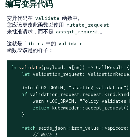
编写变异代码
变异代码在
函数中。
validate
您应该更改此函数以使用
mutate_request
来批准请求，而不是
。
accept_request
这就是
中的
lib.rs
validate
函数应该是的样子：
fn
validate
(payload: &[
u8
]) -> CallResult {

let
 validation_request: ValidationRequest<
    info!(LOG_DRAIN, 
"starting validation"
);

if
 validation_request.request.kind.kind !=
        warn!(LOG_DRAIN, 
"Policy validates Po
return
 kubewarden::accept_request();

    }

match
 serde_json::from_value::<apicore::Po
// NOTE 1