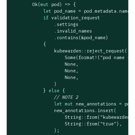
Ok
(
mut
 pod) => {

let
 pod_name = pod.metadata.name.c
if
 validation_request

                .settings

                .invalid_names

                .contains(&pod_name)

            {

                kubewarden::reject_request(

Some
(
format!
(
"pod name {:
None
,

None
,

None
,

                )

            } 
else
 {

// NOTE 2
let
mut
 new_annotations = pod.
                new_annotations.insert(

String
::from(
"kubewarden.
String
::from(
"true"
),

                );
