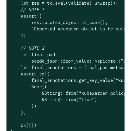
let
 res = tc.eval(validate).unwrap();

// NOTE 1
assert!
(

        res.mutated_object.is_some(),

"Expected accepted object to be mutat
    );

// NOTE 2
let
 final_pod =

        serde_json::from_value::<apicore::Pod>
let
 final_annotations = final_pod.metadata
assert_eq!
(

        final_annotations.get_key_value(
"kube
Some
((

            &
String
::from(
"kubewarden.policy.
            &
String
::from(
"true"
)

        )),

    );

Ok
(())
