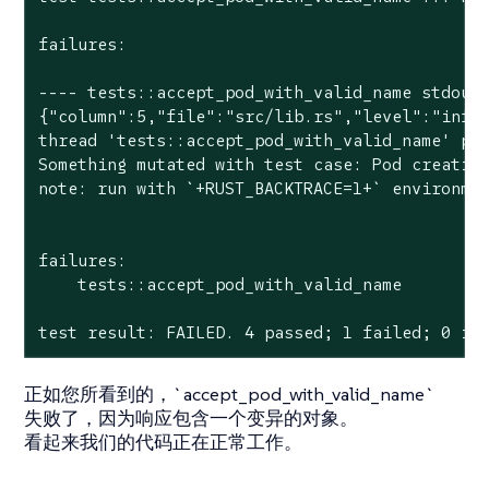
failures:

---- tests::accept_pod_with_valid_name stdout 
{"column":5,"file":"src/lib.rs","level":"info"
thread 'tests::accept_pod_with_valid_name' pan
Something mutated with test case: Pod creation
note: run with `+RUST_BACKTRACE=1+` environmen
failures:

    tests::accept_pod_with_valid_name

test result: FAILED. 4 passed; 1 failed; 0 ig
正如您所看到的，`accept_pod_with_valid_name`
失败了，因为响应包含一个变异的对象。
看起来我们的代码正在正常工作。