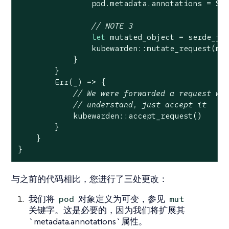
                pod.metadata.annotations = 
So
// NOTE 3
let
 mutated_object = serde_jso
                kubewarden::mutate_request(mut
            }

        }

Err
(_) => {

// We were forwarded a request we
// understand, just accept it
            kubewarden::accept_request()

        }

    }

}
与之前的代码相比，您进行了三处更改：
我们将
对象定义为可变，参见
pod
mut
关键字。这是必要的，因为我们将扩展其
`metadata.annotations`属性。