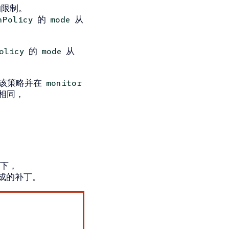
的限制。
的
从
nPolicy
mode
的
从
olicy
mode
该策略并在
monitor
相同，
下，
成的补丁。