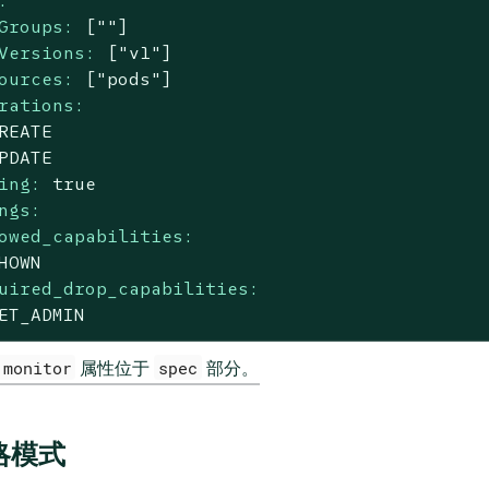
Groups:
[""]
Versions:
["v1"]
ources:
["pods"]
rations:
REATE
PDATE
ing:
true
ngs:
owed_capabilities:
HOWN
uired_drop_capabilities:
ET_ADMIN
 monitor
属性位于
spec
部分。
略模式