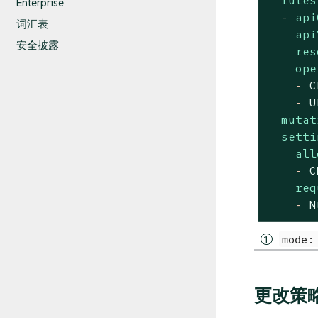
Enterprise
-
api
词汇表
api
安全披露
res
ope
-
C
-
U
mutat
setti
all
-
C
req
-
N
mode:
更改策