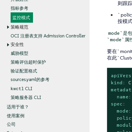
则跟
指标参考
`po
监控模式
按模式
策略规范
mode`是包
OCI 注册表支持 Admission Controller
`mode`属
安全性
要在`mon
威胁模型
在此`Clust
策略评估超时保护
验证配置格式
apiVers
sources.yaml的参考
kind:
C
kwctl
CLI
metadat
name:
策略服务器 CLI
spec:
适用于谁？
mode:
使用案例
polic
公司
modul
rules