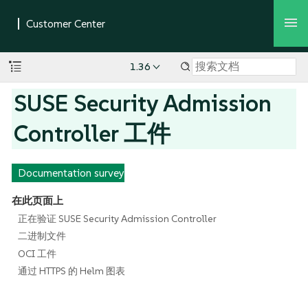
1.36
SUSE Security Admission
Controller 工件
Documentation survey
在此页面上
正在验证 SUSE Security Admission Controller
二进制文件
OCI 工件
通过 HTTPS 的 Helm 图表