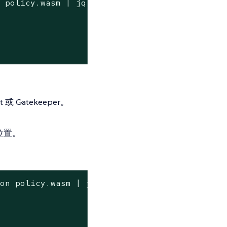
n policy.wasm | jq
 或 Gatekeeper。
位置。
son policy.wasm | jq