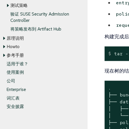
entr
测试策略
poli
验证 SUSE Security Admission
Controller
requ
将策略发布到 Artifact Hub
构建完成后
原理说明
Howto
$
 tar -
参考手册
适用于谁？
现在树的结
使用案例
公司
.

Enterprise
├── bun
词汇表
├── data
安全披露
│   ├──
│   └──
├── pol