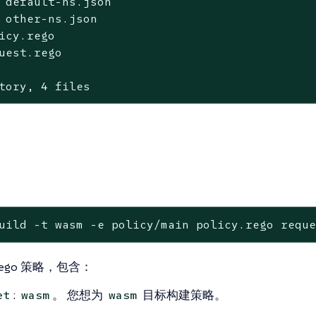
 default-ns.json

 other-ns.json

icy.rego

uest.rego

tory, 4 files
uild -t wasm -e policy/main policy.rego requ
ego 策略，包含：
:
。 您想为
目标构建策略。
et
wasm
wasm