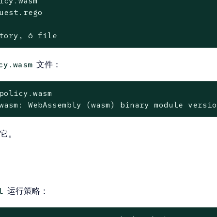
icy.wasm

uest.rego

tory, 6 file
文件：
cy.wasm
policy.wasm
wasm: WebAssembly (wasm) binary module versi
它。
运行策略：
l