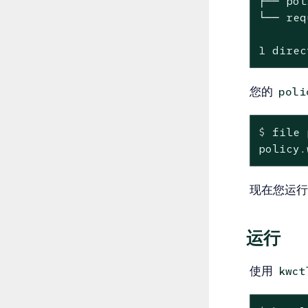
├── pol
└── req
1 direc
您的
poli
$
 file 
policy.
现在您运行
运行
使用
kwct