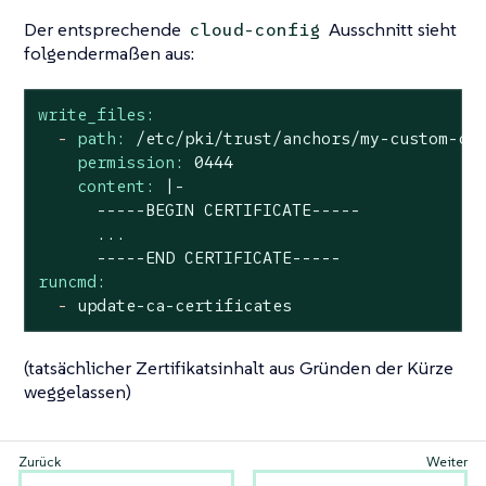
Der entsprechende
Ausschnitt sieht
cloud-config
folgendermaßen aus:
write_files:
-
path:
/etc/pki/trust/anchors/my-custom-ce
permission:
0444
content:
|-

      -----BEGIN CERTIFICATE-----

      ...

runcmd:
-
update-ca-certificates
(tatsächlicher Zertifikatsinhalt aus Gründen der Kürze
weggelassen)