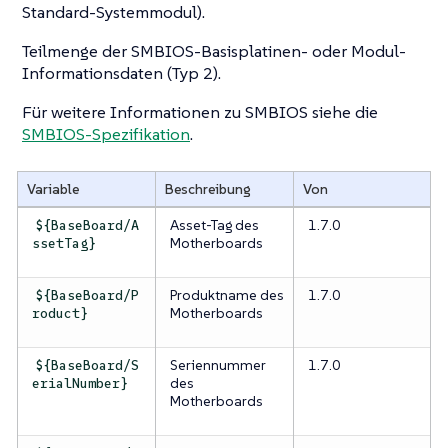
Standard-Systemmodul).
Teilmenge der SMBIOS-Basisplatinen- oder Modul-
Informationsdaten (Typ 2).
Für weitere Informationen zu SMBIOS siehe die
SMBIOS-Spezifikation
.
Variable
Beschreibung
Von
Asset-Tag des
1.7.0
${BaseBoard/A
Motherboards
ssetTag}
Produktname des
1.7.0
${BaseBoard/P
Motherboards
roduct}
Seriennummer
1.7.0
${BaseBoard/S
des
erialNumber}
Motherboards