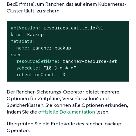
Bedürfnisse), um Rancher, das auf einem Kubernetes-
Cluster läuft, zu sichern.
apiVersion:
resources.cattle.io/v1
kind:
Backup
metadata:
name:
rancher-backup
spec:
resourceSetName:
rancher-resource-set
schedule:
"10 3 * * *"
retentionCount:
10
Der Rancher-Sicherungs-Operator bietet mehrere
Optionen für Zeitpläne, Verschlüsselung und
Speicherklassen. Sie können alle Optionen erkunden,
indem Sie die
offizielle Dokumentation
lesen.
Überprüfen Sie die Protokolle des rancher-backup
Operators.