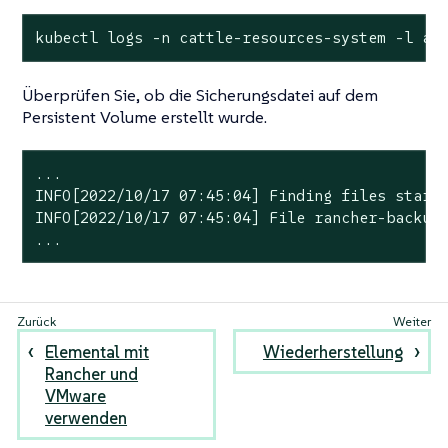
kubectl logs -n cattle-resources-system -l ap
Überprüfen Sie, ob die Sicherungsdatei auf dem
Persistent Volume erstellt wurde.
...

INFO[2022/10/17 07:45:04] Finding files starti
INFO[2022/10/17 07:45:04] File rancher-backup-
...
Elemental mit
Wiederherstellung
Rancher und
VMware
verwenden