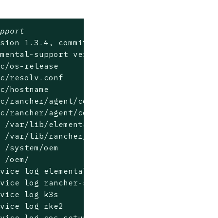
upport
sion 1.3.4, commit 192dc33d, commit date 2023
mental-support version

c/os-release

c/resolv.conf

c/hostname

c/rancher/agent/config.yaml

c/rancher/agent/config.yaml

 /var/lib/elemental/agent/applied/

 /var/lib/rancher/agent/applied/

 /system/oem

 /oem/

rvice 
log
 elemental-system-agent

rvice 
log
 rancher-system-agent

rvice 
log
 k3s

rvice 
log
 rke2

rvice 
log
 cos-setup-boot
