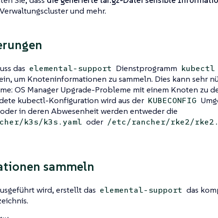
ten Sie, dass
die generierte tar.gz-Datei sensible Informati
Verwaltungscluster und mehr.
erungen
uss das
Dienstprogramm
elemental-support
kubectl
sein, um Knoteninformationen zu sammeln. Dies kann sehr nü
ime: OS Manager Upgrade-Probleme mit einem Knoten zu d
dete kubectl-Konfiguration wird aus der
Umge
KUBECONFIG
 oder in deren Abwesenheit werden entweder die
oder
cher/k3s/k3s.yaml
/etc/rancher/rke2/rke2
ationen sammeln
usgeführt wird, erstellt das
das komp
elemental-support
eichnis.