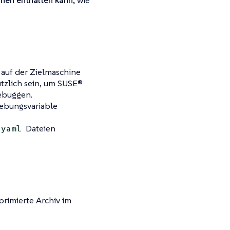
onen enthalten kann
, wie
auf der Zielmaschine
tzlich sein, um SUSE®
ebuggen.
bungsvariable
Dateien
.yaml
rimierte Archiv im