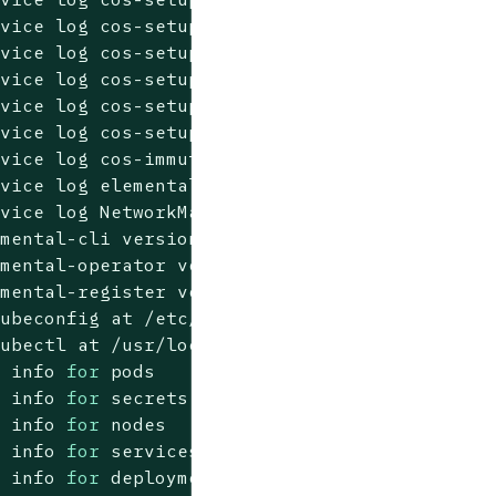
rvice 
log
 cos-setup-fs

rvice 
log
 cos-setup-initramfs

rvice 
log
 cos-setup-network

rvice 
log
 cos-setup-reconcile

rvice 
log
 cos-setup-rootfs

rvice 
log
 cos-immutable-rootfs

rvice 
log
 elemental

rvice 
log
 NetworkManager

mental-cli version

mental-operator version

mental-register version

ubeconfig at /etc/rancher/k3s/k3s.yaml

kubectl at /usr/
local
/bin/kubectl

s info 
for
 pods

s info 
for
 secrets

s info 
for
 nodes

s info 
for
 services

s info 
for
 deployments
