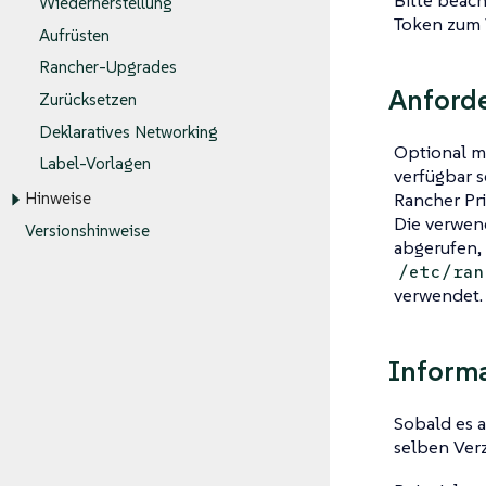
Bitte beach
Wiederherstellung
Token zum 
Aufrüsten
Rancher-Upgrades
Anford
Zurücksetzen
Deklaratives Networking
Optional m
Label-Vorlagen
verfügbar 
Rancher Pr
Hinweise
Die verwen
Versionshinweise
abgerufen,
/etc/ran
verwendet.
Inform
Sobald es a
selben Verz