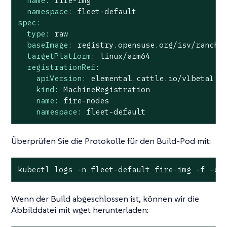
name:
fire-img
namespace:
fleet-default
spec:
type:
raw
baseImage:
registry.opensuse.org/isv/ranche
targetPlatform:
linux/arm64
registrationRef:
apiVersion:
elemental.cattle.io/v1beta1
kind:
MachineRegistration
name:
fire-nodes
namespace:
fleet-default
Überprüfen Sie die Protokolle für den Build-Pod mit:
kubectl logs -n fleet-default fire-img -f -c 
Wenn der Build abgeschlossen ist, können wir die
Abbilddatei mit wget herunterladen: