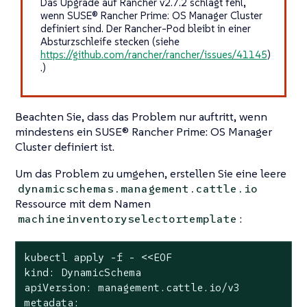
Das Upgrade auf Rancher v2.7.2 schlägt fehl,
wenn SUSE® Rancher Prime: OS Manager Cluster
definiert sind. Der Rancher-Pod bleibt in einer
Absturzschleife stecken (siehe
https://github.com/rancher/rancher/issues/41145
)
.)
Beachten Sie, dass das Problem nur auftritt, wenn
mindestens ein SUSE® Rancher Prime: OS Manager
Cluster definiert ist.
Um das Problem zu umgehen, erstellen Sie eine leere
dynamicschemas.management.cattle.io
Ressource mit dem Namen
:
machineinventoryselectortemplate
kubectl apply -f - <<EOF

kind: DynamicSchema

apiVersion: management.cattle.io/v3

metadata:
