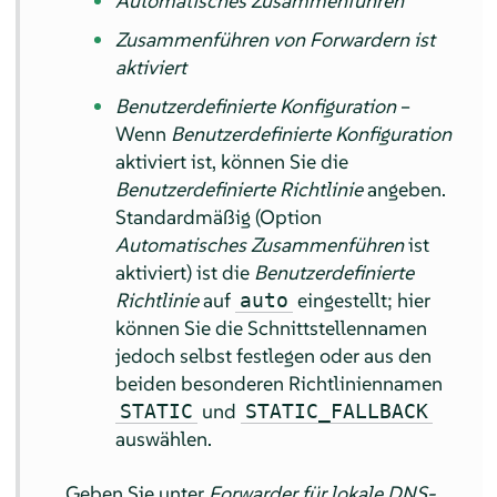
Automatisches Zusammenführen
Zusammenführen von Forwardern ist
aktiviert
Benutzerdefinierte Konfiguration
–
Wenn
Benutzerdefinierte Konfiguration
aktiviert ist, können Sie die
Benutzerdefinierte Richtlinie
angeben.
Standardmäßig (Option
Automatisches Zusammenführen
ist
aktiviert) ist die
Benutzerdefinierte
Richtlinie
auf
eingestellt; hier
auto
können Sie die Schnittstellennamen
jedoch selbst festlegen oder aus den
beiden besonderen Richtliniennamen
und
STATIC
STATIC_FALLBACK
auswählen.
Geben Sie unter
Forwarder für lokale DNS-