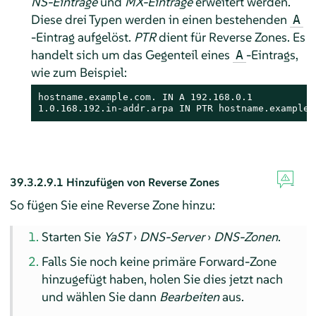
NS-Einträge
und
MX-Einträge
erweitert werden.
Diese drei Typen werden in einen bestehenden
A
-Eintrag aufgelöst.
PTR
dient für Reverse Zones. Es
handelt sich um das Gegenteil eines
-Eintrags,
A
wie zum Beispiel:
hostname.example.com. IN A 192.168.0.1

1.0.168.192.in-addr.arpa IN PTR hostname.example.
39.3.2.9.1
Hinzufügen von Reverse Zones
So fügen Sie eine Reverse Zone hinzu:
Starten Sie
YaST
›
DNS-Server
›
DNS-Zonen
.
Falls Sie noch keine primäre Forward-Zone
hinzugefügt haben, holen Sie dies jetzt nach
und wählen Sie dann
Bearbeiten
aus.