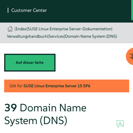
|
Index
|
SUSE Linux Enterprise Server-Dokumentation
|
Verwaltungshandbuch
|
Services
|
Domain Name System (DNS)
Auf dieser Seite
Gilt für
SUSE Linux Enterprise Server
15 SP6
39
Domain Name
System (DNS)