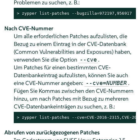
Problemen zu suchen, z. B.:
> 
zypper list-patches --bugzilla=972197,956917
Nach CVE-Nummer
Um alle erforderlichen Patches aufzulisten, die
Bezug zu einem Eintrag in der CVE-Datenbank
(Common Vulnerabilities and Exposures) haben,
verwenden Sie die Option
.
--cve
Um Patches für einen bestimmten CVE-
Datenbankeintrag aufzulisten, können Sie auch
eine CVE-Nummer angeben:
.
--cve=
NUMBER
Fügen Sie Kommas zwischen den CVE-Nummern
hinzu, um nach Patches mit Bezug zu mehreren
CVE-Datenbankeinträgen zu suchen, z. B.:
> 
zypper list-patches --cve=CVE-2016-2315,CVE-201
Abrufen von zurückgezogenen Patches