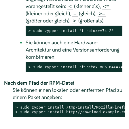
vorangestellt sein:
(kleiner als),
<
<=
(kleiner oder gleich),
(gleich),
=
>=
(größer oder gleich),
(größer als).
>
> 
sudo
 zypper install 'firefox>=74.2'
Sie können auch eine Hardware-
Architektur und eine Versionsanforderung
kombinieren:
> 
sudo
 zypper install 'firefox.x86_64>=74.2
Nach dem Pfad der RPM-Datei
Sie können einen lokalen oder entfernten Pfad zu
einem Paket angeben:
> 
sudo
> 
sudo
 zypper install http://download.example.com