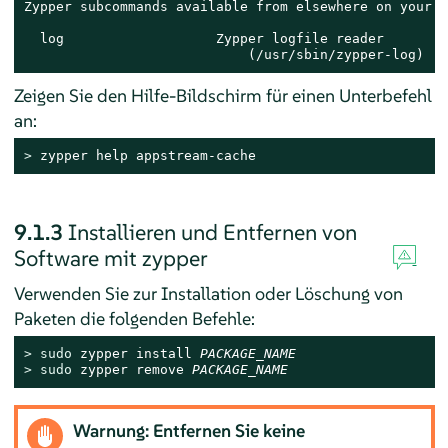
Zypper subcommands available from elsewhere on your $
  log                   Zypper logfile reader

                            (/usr/sbin/zypper-log)
Zeigen Sie den Hilfe-Bildschirm für einen Unterbefehl
an:
> 
zypper help appstream-cache
9.1.3
Installieren und Entfernen von
Software mit zypper
Verwenden Sie zur Installation oder Löschung von
Paketen die folgenden Befehle:
> 
sudo
 zypper install 
PACKAGE_NAME
> 
sudo
 zypper remove 
PACKAGE_NAME
Warnung: Entfernen Sie keine