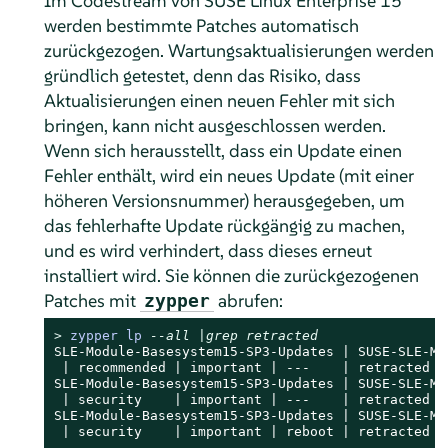
Im Codestream von SUSE Linux Enterprise 15
werden bestimmte Patches automatisch
zurückgezogen. Wartungsaktualisierungen werden
gründlich getestet, denn das Risiko, dass
Aktualisierungen einen neuen Fehler mit sich
bringen, kann nicht ausgeschlossen werden.
Wenn sich herausstellt, dass ein Update einen
Fehler enthält, wird ein neues Update (mit einer
höheren Versionsnummer) herausgegeben, um
das fehlerhafte Update rückgängig zu machen,
und es wird verhindert, dass dieses erneut
installiert wird. Sie können die zurückgezogenen
Patches mit
abrufen:
zypper
> 
zypper lp 
--all |grep retracted
SLE-Module-Basesystem15-SP3-Updates | SUSE-SLE-Mo
 | recommended | important | ---    | retracted  
SLE-Module-Basesystem15-SP3-Updates | SUSE-SLE-Mo
 | security    | important | ---    | retracted  
SLE-Module-Basesystem15-SP3-Updates | SUSE-SLE-Mo
 | security    | important | reboot | retracted  