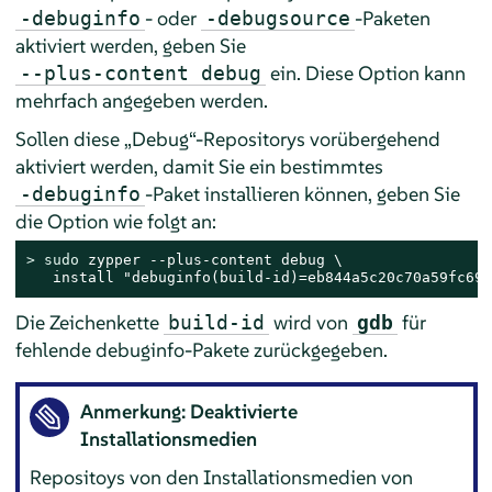
- oder
-Paketen
-debuginfo
-debugsource
aktiviert werden, geben Sie
ein. Diese Option kann
--plus-content debug
mehrfach angegeben werden.
Sollen diese „Debug“-Repositorys vorübergehend
aktiviert werden, damit Sie ein bestimmtes
-Paket installieren können, geben Sie
‑debuginfo
die Option wie folgt an:
> 
sudo
 zypper --plus-content debug \

   install "debuginfo(build-id)=eb844a5c20c70a59fc693
Die Zeichenkette
wird von
für
build-id
gdb
fehlende debuginfo-Pakete zurückgegeben.
Anmerkung: Deaktivierte
Installationsmedien
Repositoys von den Installationsmedien von