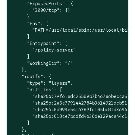
      "ExposedPorts": {

        "3000/tcp": {}

      },

      "Env": [

        "PATH=/usr/local/sbin:/usr/local/bin:/
      ],

      "Entrypoint": [

        "/policy-server"

      ],

      "WorkingDir": "/"

    },

    "rootfs": {

      "type": "layers",

      "diff_ids": [

        "sha256:79f61adc25589b7b467a6becca5756
        "sha256:2a5e7791442784b3614921dcb51afd
        "sha256:0d893e5416389fd105bc81d3694a5d
        "sha256:018ce7bd6fd46306e129aca44c1c10
      ]

    },
