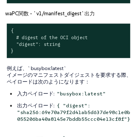
waPC関数 - `v1/manifest_digest`出力
{

  # digest of the OCI object

  "digest": string

}
例えば、`busybox:latest`
イメージのマニフェストダイジェストを要求する際、
ペイロードは次のようになります：
入力ペイロード:
"busybox:latest"
出力ペイロード:
{ "digest":
"sha256:69e70a79f2d41ab5d637de98c1e0b
055206ba40a8145e7bddb55ccc04e13cf8f"}