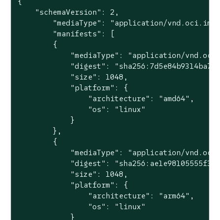
{

    "schemaVersion": 2,

        "mediaType": "application/vnd.oci.imag
        "manifests": [

        {

            "mediaType": "application/vnd.oci.
            "digest": "sha256:7d5e84b9314ba705
            "size": 1048,

            "platform": {

                "architecture": "amd64",

                "os": "linux"

            }

        },

        {

            "mediaType": "application/vnd.oci.
            "digest": "sha256:ae1e98105555f398
            "size": 1048,

            "platform": {

                "architecture": "arm64",

                "os": "linux"

            }
