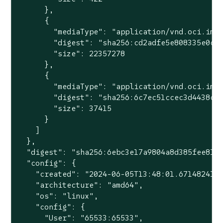
      },

      {

        "mediaType": "application/vnd.oci.imag
        "digest": "sha256:cd2adfe5e808335e0c30
        "size": 22357278

      },

      {

        "mediaType": "application/vnd.oci.imag
        "digest": "sha256:6c7ec51ccec3d4438c94
        "size": 37415

      }

    ]

  },

  "digest": "sha256:6ebc3e17a9804a8d385fee8195
  "config": {

    "created": "2024-06-05T13:48:01.671482413Z
    "architecture": "amd64",

    "os": "linux",

    "config": {

      "User": "65533:65533",
