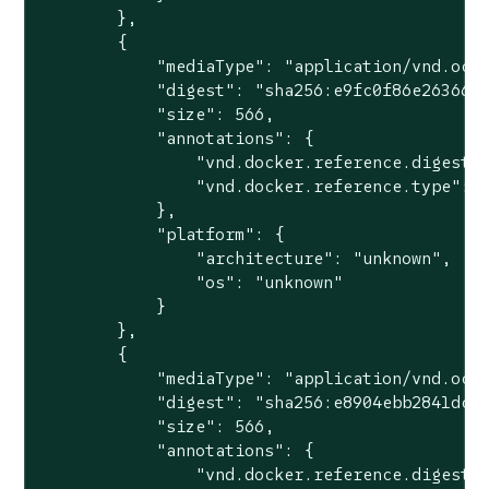
        },

        {

            "mediaType": "application/vnd.oci.
            "digest": "sha256:e9fc0f86e26366ab
            "size": 566,

            "annotations": {

                "vnd.docker.reference.digest":
                "vnd.docker.reference.type": "
            },

            "platform": {

                "architecture": "unknown",

                "os": "unknown"

            }

        },

        {

            "mediaType": "application/vnd.oci.
            "digest": "sha256:e8904ebb2841dc19
            "size": 566,

            "annotations": {

                "vnd.docker.reference.digest":