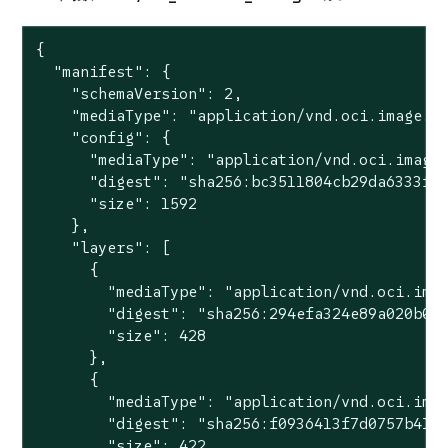
{

  "manifest": {

    "schemaVersion": 2,

    "mediaType": "application/vnd.oci.image.ma
    "config": {

      "mediaType": "application/vnd.oci.image.
      "digest": "sha256:bc3511804cb29da6333f01
      "size": 1592

    },

    "layers": [

      {

        "mediaType": "application/vnd.oci.imag
        "digest": "sha256:294efa324e89a020b06d
        "size": 428

      },

      {

        "mediaType": "application/vnd.oci.imag
        "digest": "sha256:f0936413f7d0757b4177
        "size": 422
