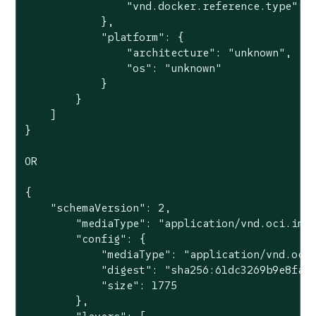
                "vnd.docker.reference.type": "
            },

            "platform": {

                "architecture": "unknown",

                "os": "unknown"

            }

        }

    ]

}

OR

{

    "schemaVersion": 2,

        "mediaType": "application/vnd.oci.imag
        "config": {

            "mediaType": "application/vnd.oci.
            "digest": "sha256:61dc3269b9e8faee
            "size": 1775

        },
