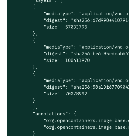
        "layers": [

        {

            "mediaType": "application/vnd.oci.
            "digest": "sha256:67d998e418791ec2
            "size": 57033795

        },

        {

            "mediaType": "application/vnd.oci.
            "digest": "sha256:be6185edcab66334
            "size": 188411978

        },

        {

            "mediaType": "application/vnd.oci.
            "digest": "sha256:58a13f6770904193
            "size": 70078992

        }

        ],

        "annotations": {

            "org.opencontainers.image.base.dig
            "org.opencontainers.image.base.nam
        }
