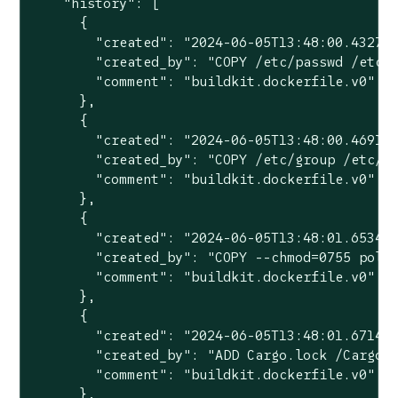
    "history": [

      {

        "created": "2024-06-05T13:48:00.432722
        "created_by": "COPY /etc/passwd /etc/p
        "comment": "buildkit.dockerfile.v0"

      },

      {

        "created": "2024-06-05T13:48:00.469118
        "created_by": "COPY /etc/group /etc/gr
        "comment": "buildkit.dockerfile.v0"

      },

      {

        "created": "2024-06-05T13:48:01.653480
        "created_by": "COPY --chmod=0755 polic
        "comment": "buildkit.dockerfile.v0"

      },

      {

        "created": "2024-06-05T13:48:01.671482
        "created_by": "ADD Cargo.lock /Cargo.l
        "comment": "buildkit.dockerfile.v0"

      },
