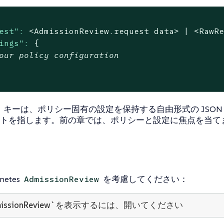
est":
<AdmissionReview.request
data>
|
<RawR
ings":
{
our policy configuration
キーは、ポリシー固有の設定を保持する自由形式の JSON
トを指します。前の章では、ポリシーと設定に焦点を当て
netes
を考慮してください：
AdmissionReview
missionReview`を表示するには、開いてください