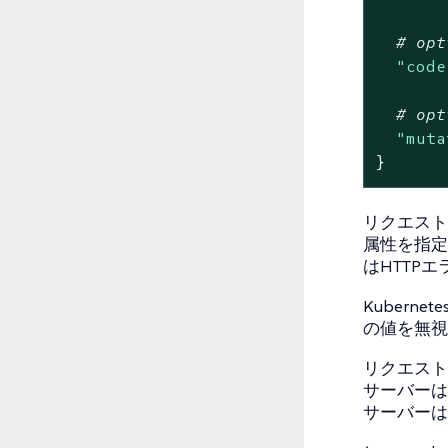
# opt
"code
# opt
"muta
}
リクエストが
属性を指定
はHTTP
Kuberne
の値を無視
リクエストが
サーバーは
サーバーは拒