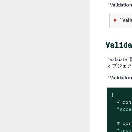
`Valid
`Va
Valida
`validate
オブジェク
`Valida
{
# man
"acce
# opt
"mess