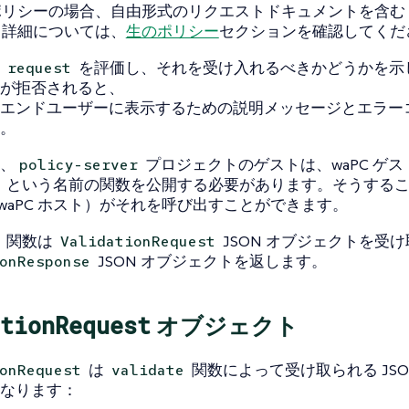
リシーの場合、自由形式のリクエストドキュメントを含む J
。詳細については、
生のポリシー
セクションを確認してくだ
は
を評価し、それを受け入れるべきかどうかを示
request
が拒否されると、
エンドユーザーに表示するための説明メッセージとエラー
。
、
プロジェクトのゲストは、waPC ゲスト
policy-server
という名前の関数を公開する必要があります。そうする
waPC ホスト）がそれを呼び出すことができます。
関数は
JSON オブジェクトを受
ValidationRequest
JSON オブジェクトを返します。
onResponse
tionRequest
オブジェクト
は
関数によって受け取られる JS
onRequest
validate
なります：