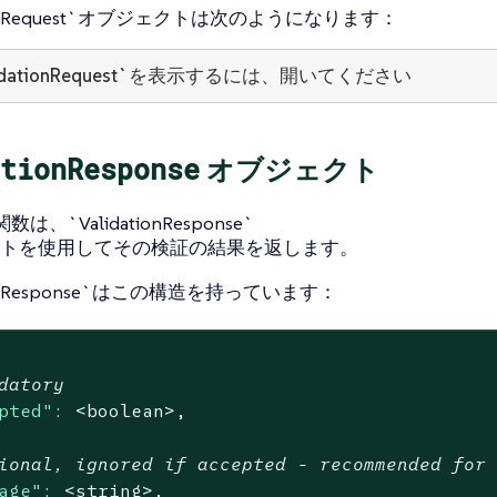
ationRequest`オブジェクトは次のようになります：
lidationRequest`を表示するには、開いてください
tionResponse
オブジェクト
`関数は、`ValidationResponse`
トを使用してその検証の結果を返します。
tionResponse`はこの構造を持っています：
datory
pted":
<boolean>,
ional, ignored if accepted - recommended for
age":
<string>,