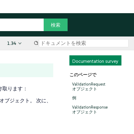
1.34
Documentation survey
このページで
ValidationRequest
のを受け取ります：
オブジェクト
例
からのオブジェクト。 次に、
ValidationResponse
オブジェクト