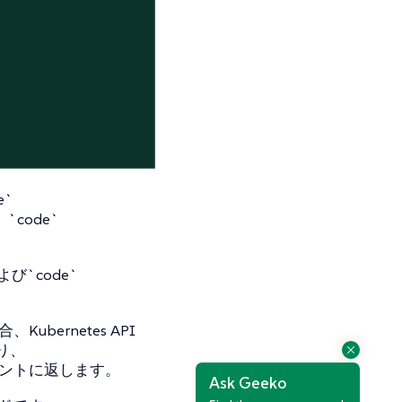
e`
code`
よび`code`
bernetes API
り、
イアントに返します。
Ask Geeko