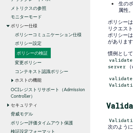
生のポ
メトリクスの参照
属性
モニターモード
ポリシー
ポリシー仕様
リクエスト
ポリシーは
ポリシーコミュニケーション仕様
があります
ポリシー設定
慣例として
ポリシーの検証
validate
変更ポリシー
（
server
コンテキスト認識ポリシー
validate
ホストの機能
Validati
OCIレジストリサポート（Admission
Controller）
Valida
セキュリティ
脅威モデル
Validati
ポリシー評価タイムアウト保護
次のように
検証設定フォーマット