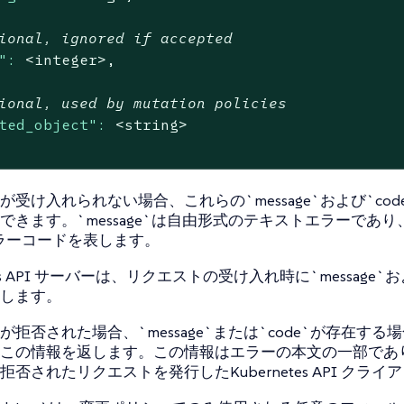
ional, ignored if accepted
":
<integer>,
ional, used by mutation policies
ted_object":
<string>
受け入れられない場合、これらの`message`および`cod
できます。`message`は自由形式のテキストエラーであり、`
エラーコードを表します。
tes API サーバーは、リクエストの受け入れ時に`message`お
します。
拒否された場合、`message`または`code`が存在する場合、Ku
この情報を返します。この情報はエラーの本文の一部であ
否されたリクエストを発行したKubernetes API クラ