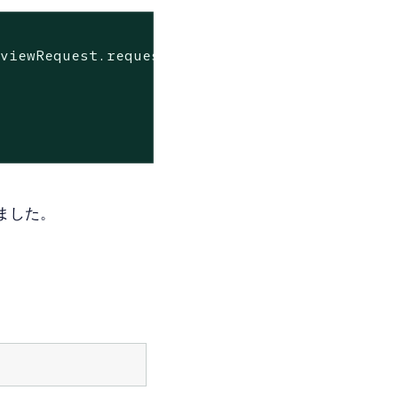
eviewRequest.request
data>,
ました。