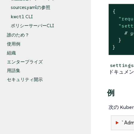
sources.yamlの参照
{
kwctl
CLI
"requ
ポリシーサーバーCLI
"sett
# y
誰のため？
}
使用例
}
組織
エンタープライズ
settings
用語集
ドキュメン
セキュリティ開示
例
次の Kuber
`Ad