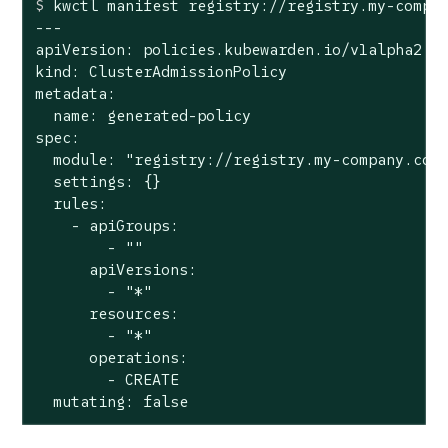
$
 kwctl manifest registry://registry.my-compa
---

apiVersion: policies.kubewarden.io/v1alpha2

kind: ClusterAdmissionPolicy

metadata:

  name: generated-policy

spec:

  module: "registry://registry.my-company.com/
  settings: {}

  rules:

    - apiGroups:

        - ""

      apiVersions:

        - "*"

      resources:

        - "*"

      operations:

        - CREATE

  mutating: false