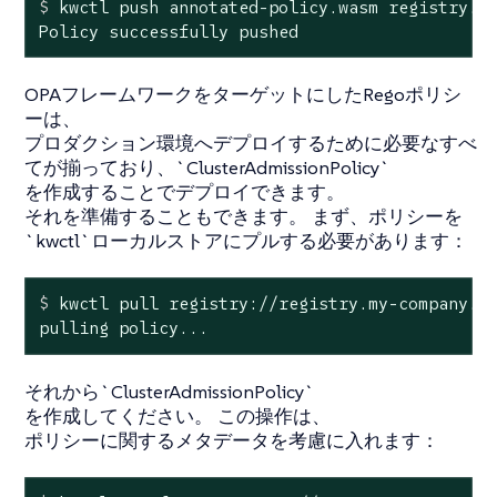
$
 kwctl push annotated-policy.wasm registry.m
Policy successfully pushed
OPAフレームワークをターゲットにしたRegoポリシ
ーは、
プロダクション環境へデプロイするために必要なすべ
てが揃っており、`ClusterAdmissionPolicy`
を作成することでデプロイできます。
それを準備することもできます。 まず、ポリシーを
`kwctl`ローカルストアにプルする必要があります：
$
 kwctl pull registry://registry.my-company.c
pulling policy...
それから`ClusterAdmissionPolicy`
を作成してください。 この操作は、
ポリシーに関するメタデータを考慮に入れます：