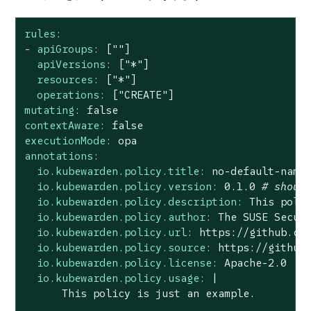
rules:
-
apiGroups:
[""]
apiVersions:
["*"]
resources:
["*"]
operations:
["CREATE"]
mutating:
false
contextAware:
false
executionMode:
opa
annotations:
io.kubewarden.policy.title:
no
-default-name
io.kubewarden.policy.version:
0.1
.0
# shoul
io.kubewarden.policy.description:
This
poli
io.kubewarden.policy.author:
The
SUSE
Secur
io.kubewarden.policy.url:
https://github.co
io.kubewarden.policy.source:
https://github
io.kubewarden.policy.license:
Apache-2.0
io.kubewarden.policy.usage:
|
