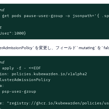
nd
 get pods pause-user-group -o jsonpath=
'{ .s
t
User"
:1000}
terAdmissionPolicy`を変更し、フィールド`mutating`を`
nd
 apply -f - <<EOF

ion: policies.kubewarden.io/v1alpha2

lusterAdmissionPolicy

a:

 psp-user-group

e: 
"registry://ghcr.io/kubewarden/policies/u

