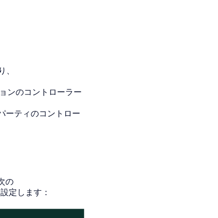
り、
ションのコントローラー
パーティのコントロー
次の
ue`に設定します：