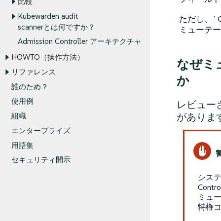
比較
Kubewarden audit
ただし、`Clu
scannerとは何ですか？
ミューテー
Admission Controller アーキテクチャ
HOWTO（操作方法）
なぜミ
リファレンス
か
誰のため？
使用例
レビュー
がありま
組織
エンタープライズ
用語集
セキュリティ開示
システム
Con
ミュ
特権