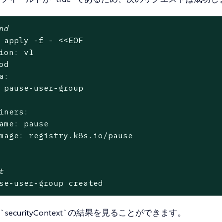
nd
 apply -f - <<EOF

ion: v1

od

a:

 pause-user-group

iners:

ame: pause

mage: registry.k8s.io/pause

t
se-user-group created
securityContext`の結果を見ることができます。