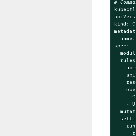
# Comma
kubectl
apiVers
kind: C
metadat
  name:
spec:

  modul
  rules:
  - api
    api
    res
    ope
    - C
    - U
  mutat
  setti
    run
      r