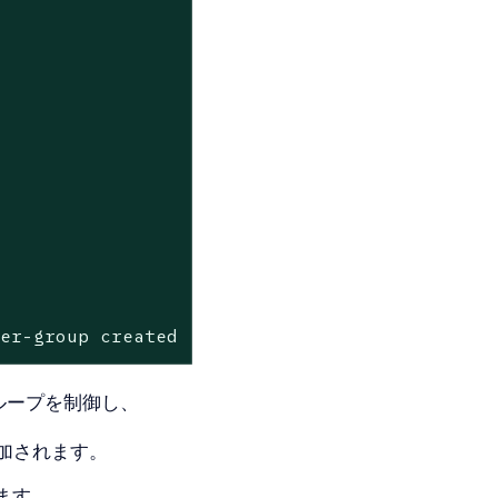
ser-group created
ループを制御し、
に追加されます。
します。