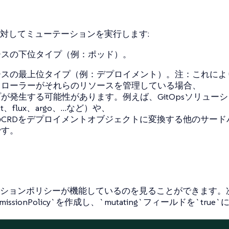
対してミューテーションを実行します:
ースの下位タイプ（例：ポッド）。
ースの最上位タイプ（例：デプロイメント）。注：これによ
トローラーがそれらのリソースを管理している場合、
が発生する可能性があります。例えば、GitOpsソリュー
et、flux、argo、…​など）や、
のCRDをデプロイメントオブジェクトに変換する他のサード
です。
ションポリシーが機能しているのを見ることができます。
rAdmissionPolicy`を作成し、`mutating`フィールドを`tr