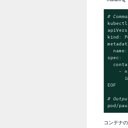
# Comma
kubectl
apiVers
kind: P
metadat
  name:
spec:

  conta
    - n
      i
EOF

# Outpu
pod/pau
コンテナの`