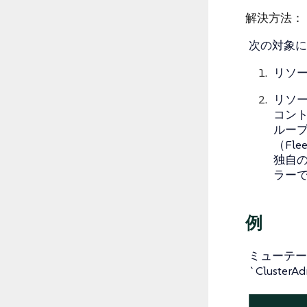
解決方法：
次の対象に
リソ
リソ
コン
ループ
（Fle
独自
ラー
例
ミューテー
`Cluste