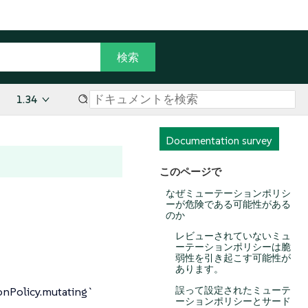
1.34
Documentation survey
このページで
なぜミューテーションポリシ
ーが危険である可能性がある
のか
レビューされていないミュ
ーテーションポリシーは脆
弱性を引き起こす可能性が
あります。
cy.mutating`
誤って設定されたミューテ
ーションポリシーとサード