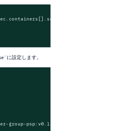
pec.containers[].securityContext }'
false`に設定します。
ser-group-psp:v0.1.5"