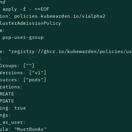
nd
 apply -f - <<EOF

ion: policies.kubewarden.io/v1alpha2

lusterAdmissionPolicy

a:

 psp-user-group

e: 
"registry://ghcr.io/kubewarden/policies/u


Groups: [
""
]

Versions: [
"v1"
]

ources: [
"pods"
]

rations:

REATE

PDATE

ing: 
true
ngs:

_as_user:

ule: 
"MustRunAs"