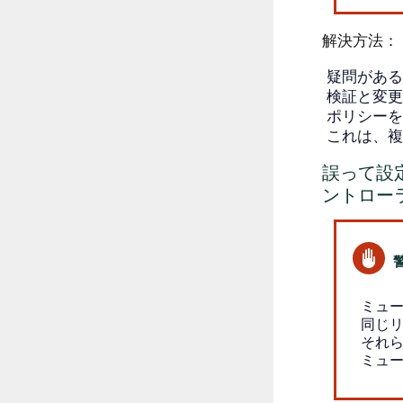
解決方法：
疑問がある
検証と変更
ポリシーを
これは、複
誤って設定
ントロー
ミュー
同じリ
それ
ミュ