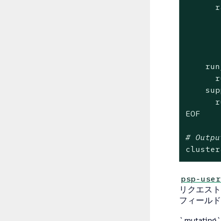
      r
       
       
       
       
    run
      r
    sup
      r
EOF

# Outpu
cluster
psp-user
リクエスト
フィールドを
`mutat