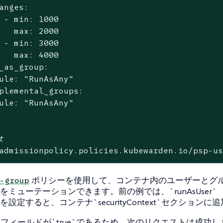
anges:

 - min: 1000

   max: 2000

 - min: 3000

   max: 4000

_as_group:

ule: 
"RunAsAny"
plemental_groups:

ule: 
"RunAsAny"
t
admissionpolicy.policies.kubewarden.io/psp-u
ポリシーを使用して、コンテナ内のユーザーとグ
-group
をミューテーションできます。前の例では、`runAsUser`
設定すると、コンテナ`securityContext`セクション
ing`フィールドが`true`であるため、次のリクエストは成功