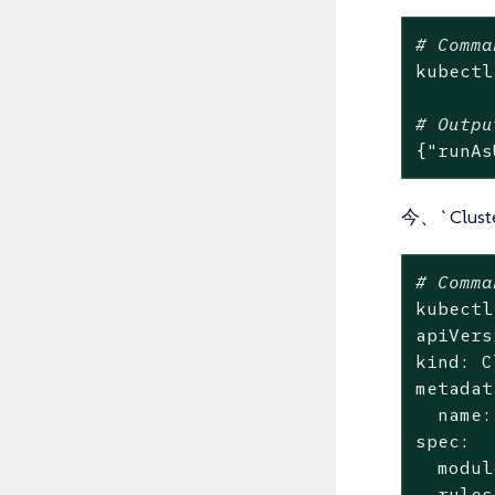
# Comma
kubectl
# Outpu
{
"runAs
今、`Clus
# Comma
kubectl
apiVers
kind: C
metadat
  name:
spec:

  modul
  rules: