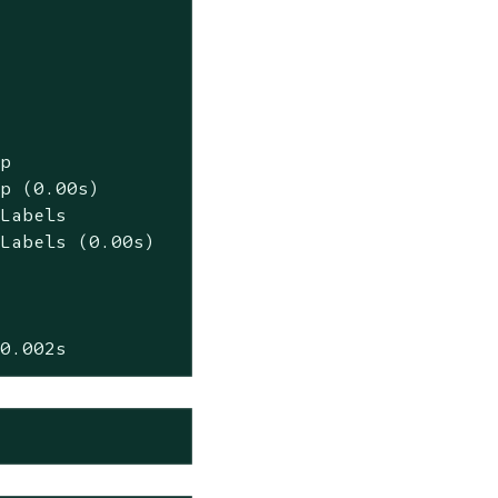


p

p (0.00s)

Labels

Labels (0.00s)

 0.002s