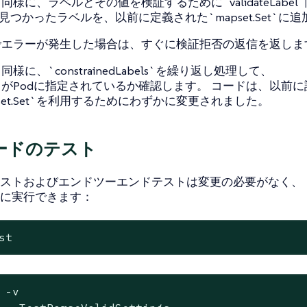
同様に、ラベルとその値を検証するために`validateLabe
に見つかったラベルを、以前に定義された`mapset.Set`に
でエラーが発生した場合は、すぐに検証拒否の返信を返しま
同様に、`constrainedLabels`を繰り返し処理して、
がPodに指定されているか確認します。 コードは、以前
pset.Set`を利用するためにわずかに変更されました。
ードのテスト
ストおよびエンドツーエンドテストは変更の必要がなく、
に実行できます：
st
 -v
