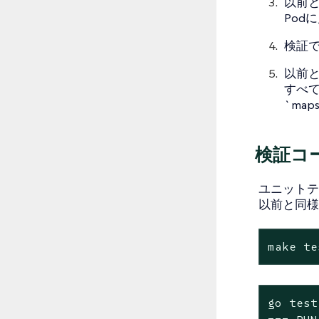
以前と
Pod
検証
以前と
すべて
`ma
検証コ
ユニットテ
以前と同様
make te
go test