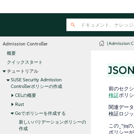
Admission Co
Admission Controller
概要
クイックスタート
JS
チュートリアル
SUSE Security Admission
Controllerポリシーの作成
前のセクシ
検証
ポリシ
CELの概要
Rust
関連データ
Goでポリシーを作成する
検証ロジッ
新しいバリデーションポリシーの
この_"jq
作成
ポリシーが