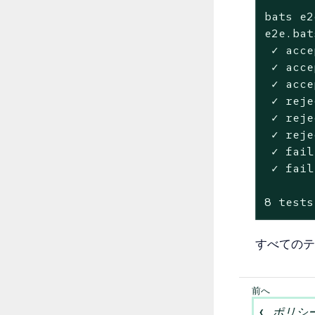
bats e2
e2e.bats
 ✓ acce
 ✓ acce
 ✓ acce
 ✓ reje
 ✓ reje
 ✓ reje
 ✓ fail
 ✓ fail
8 tests
すべてのテ
ポリシ