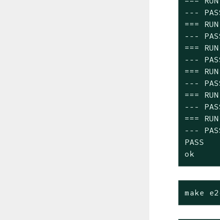
=== RUN
--- PAS
=== RUN
--- PAS
=== RUN
--- PAS
=== RUN
--- PAS
=== RUN
--- PAS
=== RUN
--- PAS
PASS

ok     
make e2