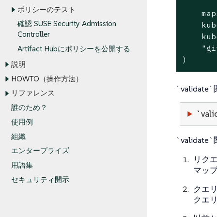
ポリシーのテスト
    map
確認 SUSE Security Admission
    kub
Controller
    kub
"gi
Artifact Hubにポリシーを公開する
)
説明
HOWTO（操作方法）
`valid
リファレンス
誰のため？
`val
使用例
組織
`valid
エンタープライズ
リクエ
用語集
マップ
セキュリティ開示
クエリ
クエ