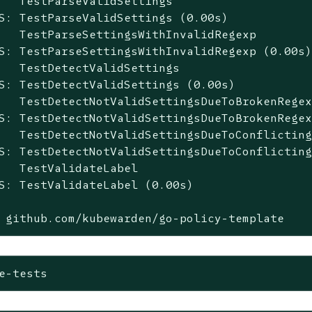
   TestParseValidSettings

S: TestParseValidSettings (0.00s)

   TestParseSettingsWithInvalidRegexp

S: TestParseSettingsWithInvalidRegexp (0.00s)
   TestDetectValidSettings

S: TestDetectValidSettings (0.00s)

   TestDetectNotValidSettingsDueToBrokenRegex
S: TestDetectNotValidSettingsDueToBrokenRegex
   TestDetectNotValidSettingsDueToConflicting
S: TestDetectNotValidSettingsDueToConflicting
   TestValidateLabel

S: TestValidateLabel (0.00s)

 github.com/kubewarden/go-policy-template   
e-tests