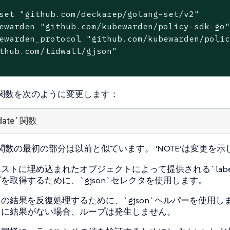
set 
"github.com/deckarep/golang-set/v2"
ewarden 
"github.com/kubewarden/policy-sdk-go
ewarden_protocol 
"github.com/kubewarden/poli
thub.com/tidwall/gjson"
ate`関数を次のように変更します：
idate`関数
ate`関数の最初の部分は以前と似ています。 'NOTE’は変更を
ストに埋め込まれたオブジェクトによって提供される`labe
を取得するために、`gjson`セレクタを使用します。
の結果を反復処理するために、`gjson`ヘルパーを使用し
リに結果がない場合、ループは発生しません。