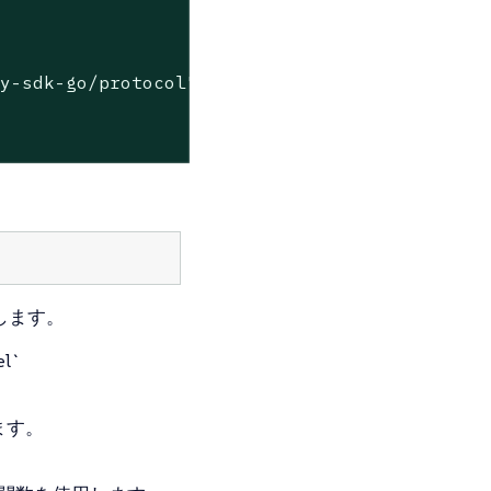
"
cy-sdk-go/protocol"
示します。
l`
ます。