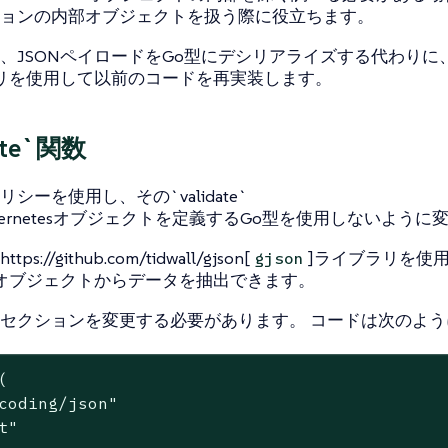
ョンの内部オブジェクトを扱う際に役立ちます。
、JSONペイロードをGo型にデシリアライズする代わりに
エリを使用して以前のコードを再実装します。
ate`関数
シーを使用し、その`validate`
bernetesオブジェクトを定義するGo型を使用しないように
s://github.com/tidwall/gjson[
]ライブラリを使
gjson
Nオブジェクトからデータを抽出できます。
セクションを変更する必要があります。 コードは次のよう
(

coding/json"
t"