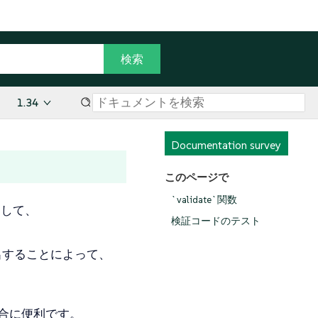
1.34
Documentation survey
このページで
`validate`関数
用して、
検証コードのテスト
出することによって、
場合に便利です。