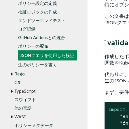
ポリシー設定の定義
特にオプシ
検証ロジックの作成
この文書は
エンドツーエンドテスト
JSONク
ログ記録
GitHub Actionsとの統合
`valid
ポリシーの配布
JSONクエリを使用した検証
作成したポリ
関数をKu
生のポリシーを書く
代わりに、http
Rego
生のJSO
C#
TypeScript
まず、要件
スウィフト
他の言語
import
 
"en
WASI
"fm
ポリシーメタデータ