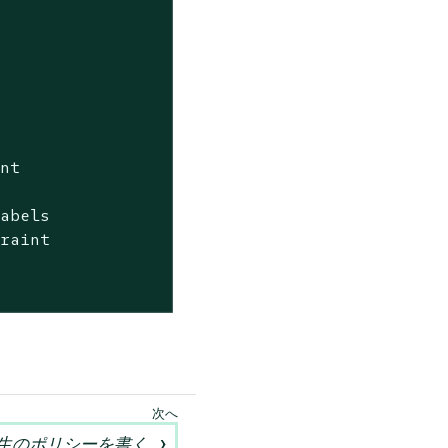
nt

abels

raint

生のポリシーを書く