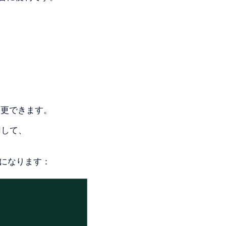
、
変更できます。
用して、
になります：