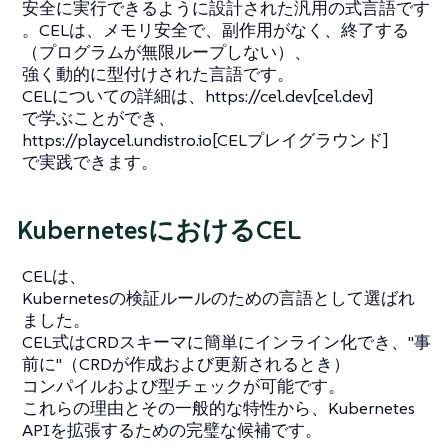
安全に実行できるように設計された汎用の式言語です
。CELは、メモリ安全で、副作用がなく、終了する
（プログラムが無限ループしない）、
強く動的に型付けされた言語です。
CELについての詳細は、https://cel.dev[cel.dev]
で学ぶことができ、
https://playcel.undistro.io[CELプレイグラウンド]
で実践できます。
KubernetesにおけるCEL
CELは、
Kubernetesの検証ルールのための言語として選ばれ
ました。
CEL式はCRDスキーマに簡単にインライン化でき、"事
前に"（CRDが作成および更新されるとき）
コンパイルおよび型チェックが可能です。
これらの理由とその一般的な特性から、Kubernetes
APIを拡張するための完璧な候補です。