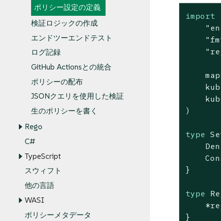
ポリシー設定の定義
import
 
検証ロジックの作成
"en
エンドツーエンドテスト
"fm
"re
ログ記録
GitHub Actionsとの統合
    map
ポリシーの配布
    kub
JSONクエリを使用した検証
    kub
)

生のポリシーを書く
Rego
type
 Se
C#
    Den
TypeScript
    Con
}

スウィフト
他の言語
type
 Re
WASI
    *re
ポリシーメタデータ
}