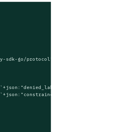
"
cy-sdk-go/protocol"
 
`+json:"denied_labels"+`
 
`+json:"constrained_labels"+`