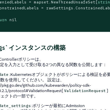
eniedLabels = mapset.NewThreadUnsafeSet[
stri
onstrainedLabels = rawSettings.ConstrainedLab
urn
nil
tings`インスタンスの構築
n Controllerポリシーは、
定を入力として受け取る2つの異なる関数を公開します：
:Kubernetesオブジェクトがポリシーによる検証を
date
数を使用してください。 設定は、
//pkg.go.dev/github.com/kubewarden/policy-sdk-
.2.1/protocol#ValidationRequest[
]
ValidationRequest
ジェクトの一部です。
:ポリシーが最初にAdmission
date_settings