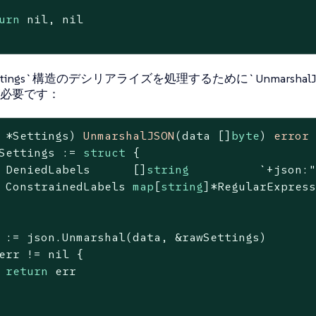
urn
nil
, 
nil
ttings`構造のデシリアライズを処理するために`UnmarshalJ
必要です：
 *Settings)
UnmarshalJSON
(data []
byte
)
error
 
Settings := 
struct
 {

 DeniedLabels      []
string
`+json:
 ConstrainedLabels 
map
[
string
]*RegularExpres
 := json.Unmarshal(data, &rawSettings)

err != 
nil
 {

return
 err
