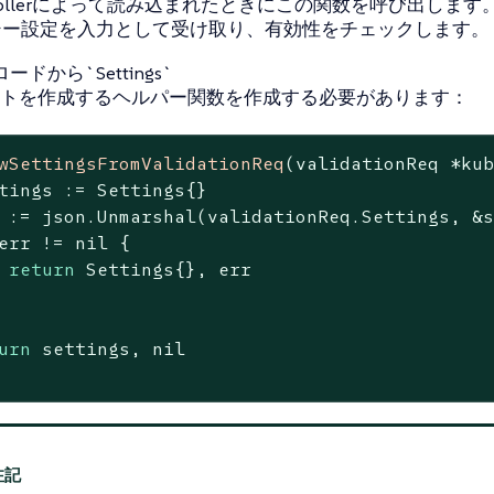
trollerによって読み込まれたときにこの関数を呼び出します
シー設定を入力として受け取り、有効性をチェックします。
ードから`Settings`
トを作成するヘルパー関数を作成する必要があります：
wSettingsFromValidationReq
(validationReq *ku
tings := Settings{}

 := json.Unmarshal(validationReq.Settings, &s
err != 
nil
 {

return
 Settings{}, err

urn
 settings, 
nil