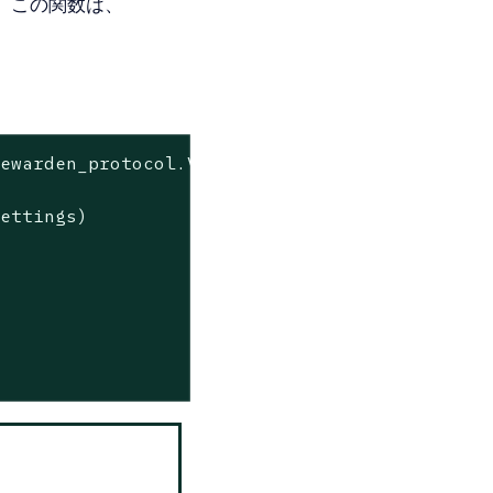
。 この関数は、
bewarden_protocol.ValidationRequest)
(Setting
ettings)
