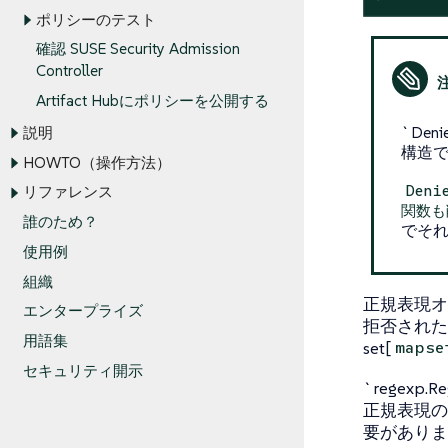
ポリシーのテスト
確認 SUSE Security Admission
Controller
Artifact Hubにポリシーを公開する
`Den
説明
構造
HOWTO（操作方法）
Deni
リファレンス
関数も
誰のため？
でそ
使用例
組織
正規表現オ
エンタープライズ
拒否されたラベ
用語集
set[
mapse
セキュリティ開示
`regex
正規表現の
要がありま