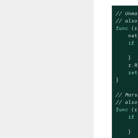
// Unma
// also
func
(r
    nat
if
 
    }

    r.R
ret
}

// Mars
// also
func
(r
if
 
    }
