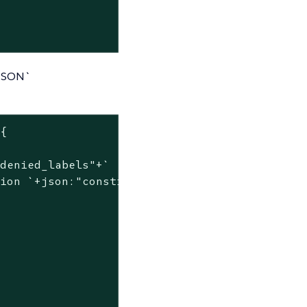
SON`
{

"denied_labels"+`
sion 
`+json:"constrained_labels"+`