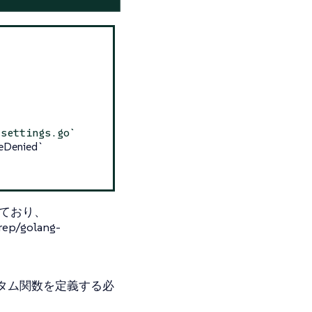
ettings.go`
eDenied`
しており、
/golang-
タム関数を定義する必