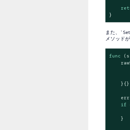
ret
}
また、`Se
メソッドが
func
(s
    raw
       
       
    }{}

    err
if
 
    }
