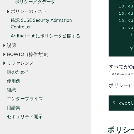
ポリシーメタデータ
io.ku
ポリシーのテスト
io.ku
io.ku
確認 SUSE Security Admission
Controller
io.ku
Artifact Hubにポリシーを公開する
説明
Y
HOWTO（操作方法）
リファレンス
すべてがOp
誰のため？
`execut
使用例
ポリシーに
組織
エンタープライズ
$
 kwctl
用語集
セキュリティ開示
ポリシ