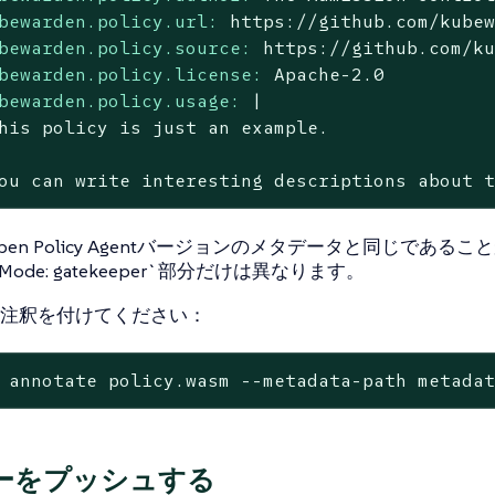
bewarden.policy.url:
https://github.com/kube
bewarden.policy.source:
https://github.com/k
bewarden.policy.license:
Apache-2.0
bewarden.policy.usage:
|

ou
can
write
interesting
descriptions
about
en Policy Agentバージョンのメタデータと同じである
ionMode: gatekeeper`部分だけは異なります。
注釈を付けてください：
 annotate policy.wasm --metadata-path metada
ーをプッシュする