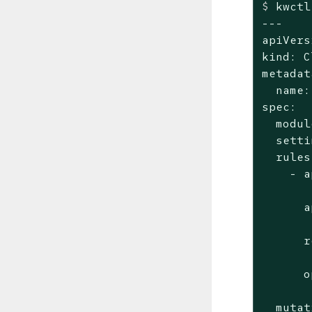
$
 kwctl
---

apiVers
kind: C
metadat
  name:
spec:

  modul
  setti
  rules:
    - a
       
      a
       
      r
       
      o
       
  mutat