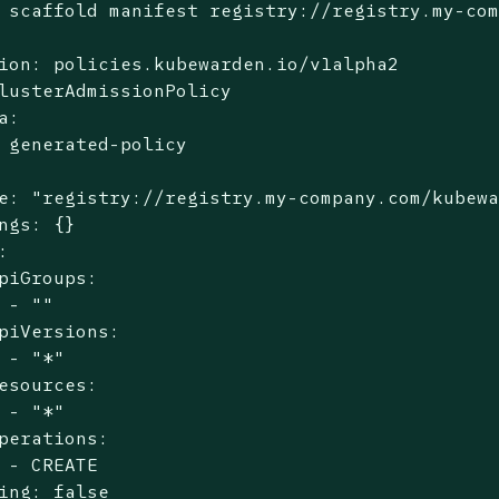
 scaffold manifest registry://registry.my-co
ion: policies.kubewarden.io/v1alpha2

lusterAdmissionPolicy

a:

 generated-policy

e: "registry://registry.my-company.com/kubewa
ngs: {}



piGroups:

 - ""

piVersions:

 - "*"

esources:

 - "*"

perations:

 - CREATE

ing: false