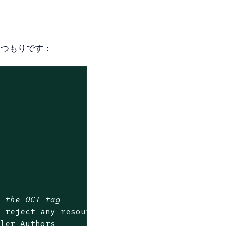
書くつもりです：
h the OCI tag
l
reject
any
resource
created
inside
the
defa
ller
Authors