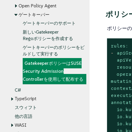
Open Policy Agent
ポリシ
ゲートキーパー
ゲートキーパーのサポート
ポリシーのデ
新しいGatekeeper
Regoポリシーを作成する
rules:
ゲートキーパーのポリシーをビ
-
apiGr
ルドして実行する
apiVe
GatekeeperポリシーはSUSE
resou
Security Admission
opera
Controllerを使用して配布する
mutatin
context
C#
executi
TypeScript
annotat
スウィフト
io.ku
他の言語
io.ku
io.ku
WASI
io.ku