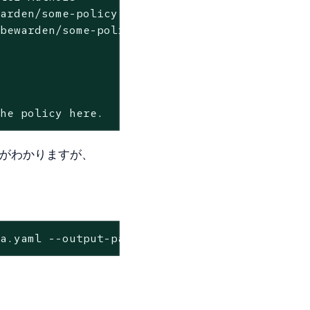
warden/some-policy
ubewarden/some-policy
the
policy
here.
ことがわかりますが、
ta.yaml --output-path annotated-policy.wasm