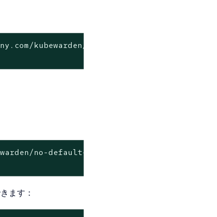
any.com/kubewarden/no-default-namespace-gatek
：
ewarden/no-default-namespace-gatekeeper:v0.0.
成できます：