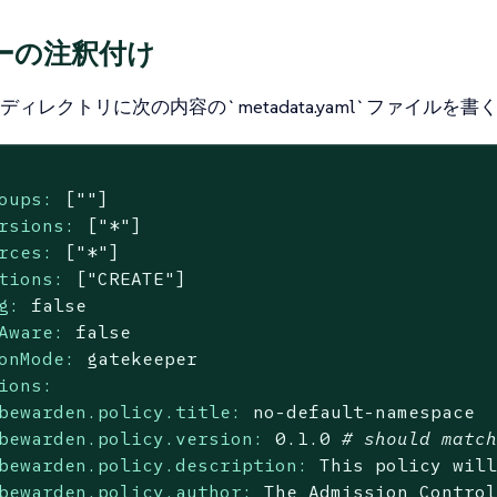
ーの注釈付け
ィレクトリに次の内容の`metadata.yaml`ファイルを
oups:
[""]
rsions:
["*"]
rces:
["*"]
tions:
["CREATE"]
g:
false
Aware:
false
onMode:
gatekeeper
ions:
bewarden.policy.title:
no
-default-namespace
bewarden.policy.version:
0.1
.0
# should matc
bewarden.policy.description:
This
policy
wil
bewarden.policy.author:
The
Admission
Contro