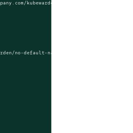
mpany.com/kubewarden/no-default-namespace-gat
rden/no-default-namespace-gatekeeper:v0.0.1"
