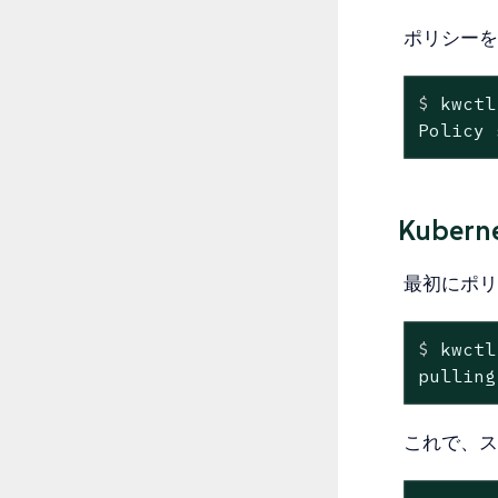
ポリシーを
$
 kwctl
Policy 
Kube
最初にポリ
$
 kwctl
pulling
これで、スキ