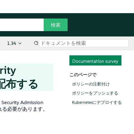
1.34
Documentation survey
ity
このページで
して配布する
ポリシーの注釈付け
ポリシーをプッシュする
ity Admission
Kubernetesにデプロイする
付けられる必要があります。