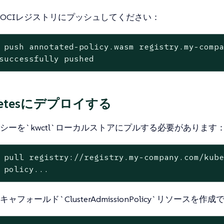
OCIレジストリにプッシュしてください：
 push annotated-policy.wasm registry.my-comp
successfully pushed
rnetesにデプロイする
シーを`kwctl`ローカルストアにプルする必要があります
 pull registry://registry.my-company.com/kub
 policy...
ャフォールド`ClusterAdmissionPolicy`リソースを作