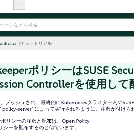
ntroller
チュートリアル
keeperポリシーはSUSE Secur
ission Controllerを使用
ッシュされ、最終的にKubernetesクラスター内のSUSE Secur
ller `policy-server`によって実行されるように、注釈が
perポリシーの注釈と配布は、Open Policy
のポリシーを配布するのと似ています。