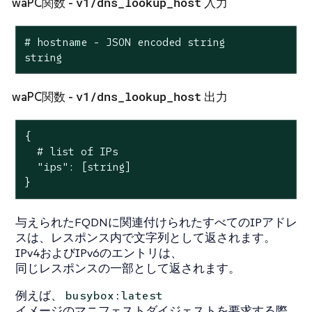
v1/dns_lookup_host
waPC関数 -
入力
# hostname - JSON encoded string

string
v1/dns_lookup_host
waPC関数 -
出力
{

  # list of IPs

  "ips": [string]

}
与えられたFQDNに関連付けられたすべてのIPアドレ
スは、レスポンス内で文字列として返されます。
IPv4およびIPv6のエントリは、
同じレスポンスの一部として返されます。
例えば、
busybox:latest
イメージのマニフェストダイジェストを要求する際、