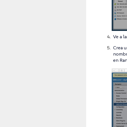
Ve a l
Crea u
nombre
en Ran