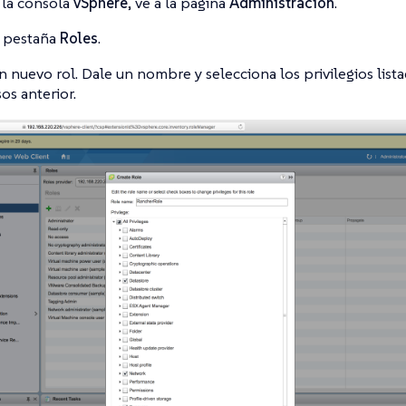
la consola
vSphere
, ve a la página
Administración
.
a pestaña
Roles
.
n nuevo rol. Dale un nombre y selecciona los privilegios lista
os anterior.