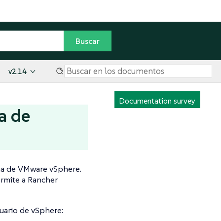
v2.14
Documentation survey
a de
eña de VMware vSphere.
ermite a Rancher
suario de vSphere: