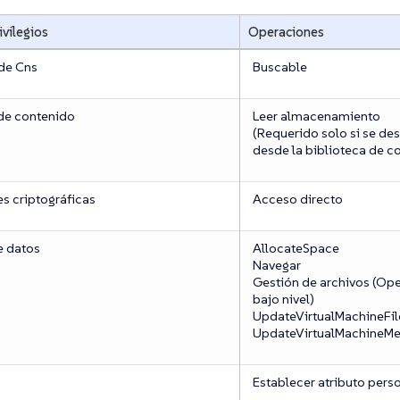
ivilegios
Operaciones
 de Cns
Buscable
 de contenido
Leer almacenamiento
(Requerido solo si se des
desde la biblioteca de c
s criptográficas
Acceso directo
 datos
AllocateSpace
Navegar
Gestión de archivos (Ope
bajo nivel)
UpdateVirtualMachineFil
UpdateVirtualMachineMe
Establecer atributo pers