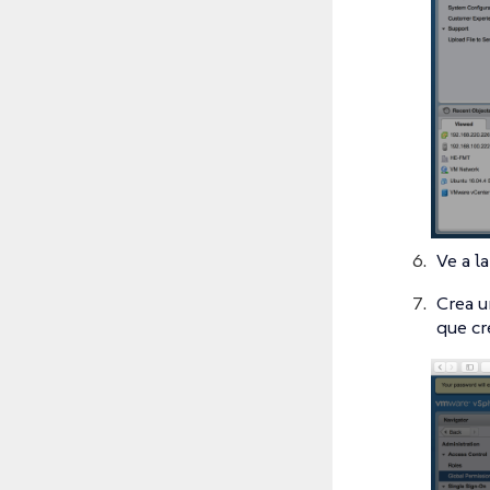
Ve a l
Crea u
que cr