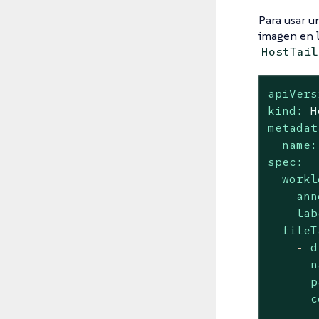
Para usar u
imagen en 
HostTail
apiVers
kind:
H
metadat
name:
spec:
workl
ann
lab
fileT
-
d
n
p
c