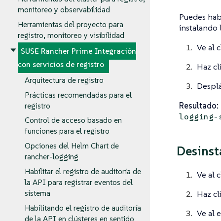
monitoreo y observabilidad
Puedes habi
Herramientas del proyecto para
instalando l
registro, monitoreo y visibilidad
Ve al 
SUSE Rancher Prime Integración
con servicios de registro
Haz cl
Arquitectura de registro
Desplá
Prácticas recomendadas para el
Resultado:
registro
logging-
Control de acceso basado en
funciones para el registro
Opciones del Helm Chart de
Desinst
rancher-logging
Habilitar el registro de auditoría de
Ve al 
la API para registrar eventos del
Haz cl
sistema
Habilitando el registro de auditoría
Ve al 
de la API en clústeres en sentido