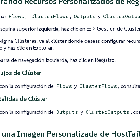
rando Recursos Personalizados de Reg
onar
,
y
Flows,
ClusterFlows
Outputs
ClusterOutp
esquina superior izquierda, haz clic en
☰ > Gestión de Clúste
página
Clústeres
, ve al clúster donde deseas configurar recu
ro y haz clic en
Explorar
.
barra de navegación izquierda, haz clic en
Registro
.
lujos de Clúster
con la configuración de
y
, consult
Flows
ClusterFlows
Salidas de Clúster
con la configuración de
y
, co
Outputs
ClusterOutputs
una Imagen Personalizada de HostTai