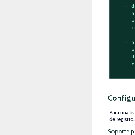
-
d
n
p
c
-
n
p
d
c
Configu
Para una li
de registro
Soporte 