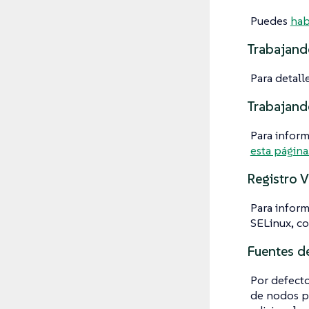
Puedes
habi
Trabajand
Para detall
Trabajando
Para inform
esta página
Registro 
Para inform
SELinux, c
Fuentes de
Por defect
de nodos pa