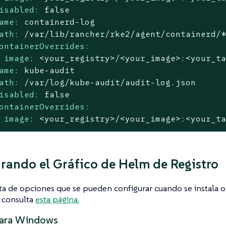
isabled:
false
ame:
containerd-log
ath:
/var/lib/rancher/rke2/agent/containerd/
ontainerOverrides:
image:
<your_registry>/<your_image>:<your_t
ame:
kube-audit
ath:
/var/log/kube-audit/audit-log.json
isabled:
false
ontainerOverrides:
image:
<your_registry>/<your_image>:<your_t
rando el Gráfico de Helm de Registro
sta de opciones que se pueden configurar cuando se instala o 
, consulta
esta página.
para Windows