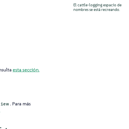
El cattle-logging espacio de
nombres se está recreando.
nsulta
esta sección.
. Para más
view
.