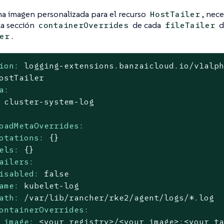
na imagen personalizada para el recurso
, nece
HostTailer
la sección
de cada
d
containerOverrides
fileTailer
.
er
ion:
logging-extensions.banzaicloud.io/v1alp
ostTailer
a:
cluster-system-log
oadMetaOverrides:
otations:
{}
els:
{}
ailers:
isabled:
false
ame:
kubelet-log
ath:
/var/lib/rancher/rke2/agent/logs/*.log
ontainerOverrides:
image:
<your_registry>/<your_image>:<your_t