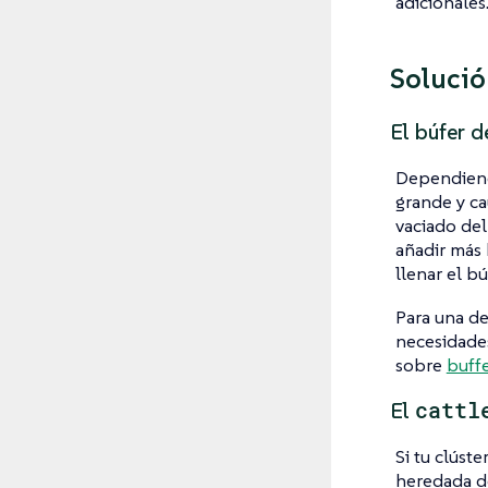
adicionales
Solució
El búfer d
Dependiend
grande y ca
vaciado del
añadir más 
llenar el bú
Para una de
necesidades
sobre
buff
cattl
El
Si tu clúst
heredada d