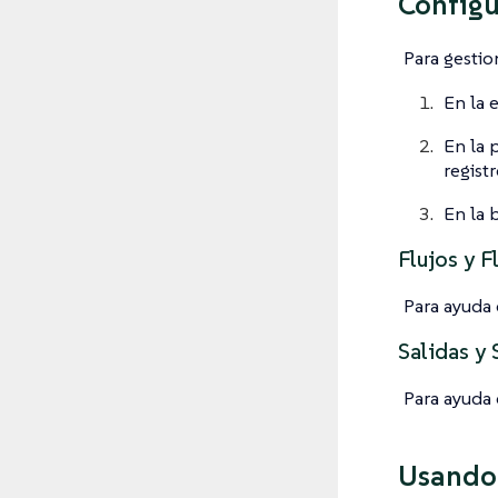
Configu
Para gesti
En la 
En la 
regist
En la 
Flujos y F
Para ayuda 
Salidas y 
Para ayuda 
Usando 