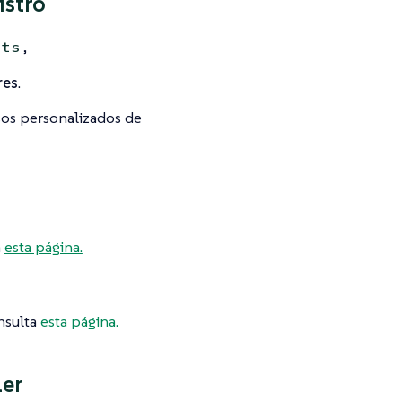
istro
,
uts
res
.
rsos personalizados de
a
esta página.
nsulta
esta página.
ler