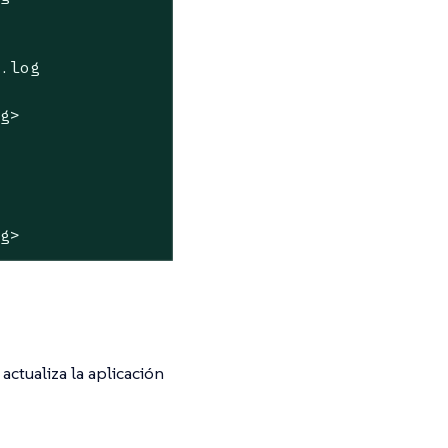
*.log
ag>
ag>
actualiza la aplicación