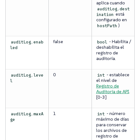
aplica cuando
auditLog.dest
está
ination
configurado en
)
hostPath
false
- Habilita /
auditLog.enab
bool
deshabilita el
led
registro de
auditoría.
0
- establece
auditLog.leve
int
el nivel de
l
Registro de
Auditoría de API
.
[0-3]
1
- número
auditLog.maxA
int
máximo de días
ge
para conservar
los archivos de
registro de