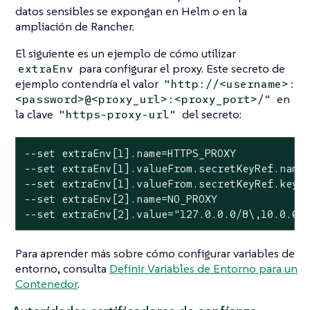
datos sensibles se expongan en Helm o en la
ampliación de Rancher.
El siguiente es un ejemplo de cómo utilizar
para configurar el proxy. Este secreto de
extraEnv
ejemplo contendría el valor
"http://<username>:
en
<password>@<proxy_url>:<proxy_port>/"
la clave
del secreto:
"https-proxy-url"
--set extraEnv[1].name=HTTPS_PROXY

--set extraEnv[1].valueFrom.secretKeyRef.name=
--set extraEnv[1].valueFrom.secretKeyRef.key=h
--set extraEnv[2].name=NO_PROXY

--set extraEnv[2].value="127.0.0.0/8\,10.0.0.
Para aprender más sobre cómo configurar variables de
entorno, consulta
Definir Variables de Entorno para un
Contenedor
.