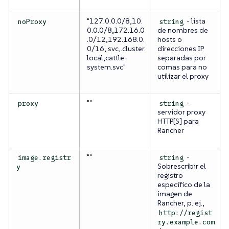
"127.0.0.0/8,10.
- lista
noProxy
string
0.0.0/8,172.16.0
de nombres de
.0/12,192.168.0.
hosts o
0/16,.svc,.cluster.
direcciones IP
local,cattle-
separadas por
system.svc"
comas para no
utilizar el proxy
""
-
proxy
string
servidor proxy
HTTP[S] para
Rancher
""
-
image.registr
string
Sobrescribir el
y
registro
específico de la
imagen de
Rancher, p. ej.,
http://regist
ry.example.com