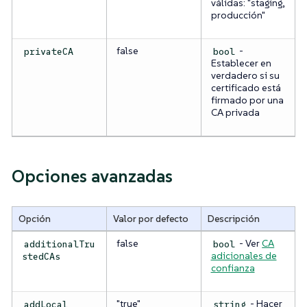
válidas: "staging,
producción"
false
-
privateCA
bool
Establecer en
verdadero si su
certificado está
firmado por una
CA privada
Opciones avanzadas
Opción
Valor por defecto
Descripción
false
- Ver
CA
additionalTru
bool
adicionales de
stedCAs
confianza
"true"
- Hacer
addLocal
string