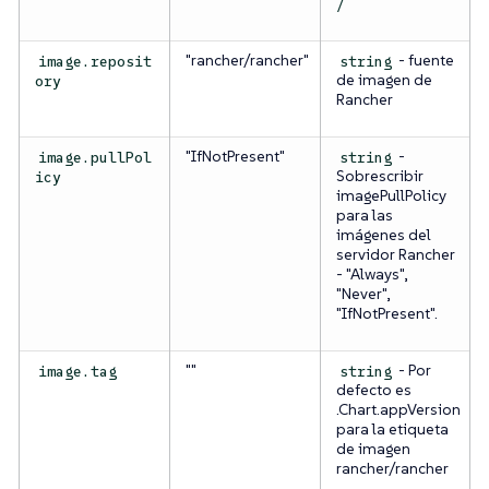
/
"rancher/rancher"
- fuente
image.reposit
string
de imagen de
ory
Rancher
"IfNotPresent"
-
image.pullPol
string
Sobrescribir
icy
imagePullPolicy
para las
imágenes del
servidor Rancher
- "Always",
"Never",
"IfNotPresent".
""
- Por
image.tag
string
defecto es
.Chart.appVersion
para la etiqueta
de imagen
rancher/rancher