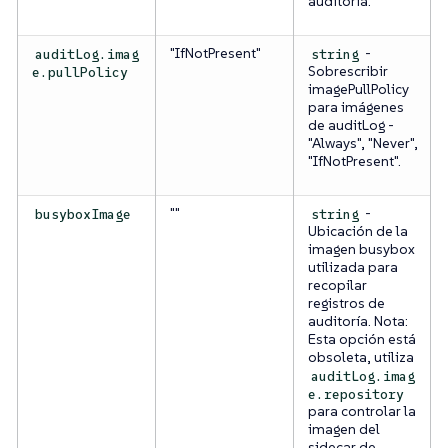
auditoría.
"IfNotPresent"
-
auditLog.imag
string
Sobrescribir
e.pullPolicy
imagePullPolicy
para imágenes
de auditLog -
"Always", "Never",
"IfNotPresent".
""
-
busyboxImage
string
Ubicación de la
imagen busybox
utilizada para
recopilar
registros de
auditoría.
Nota:
Esta opción está
obsoleta, utiliza
auditLog.imag
e.repository
para controlar la
imagen del
sidecar de