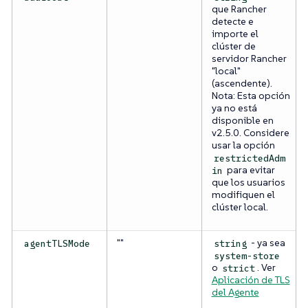
que Rancher
detecte e
importe el
clúster de
servidor Rancher
"local"
(ascendente).
Nota: Esta opción
ya no está
disponible en
v2.5.0. Considere
usar la opción
restrictedAdm
para evitar
in
que los usuarios
modifiquen el
clúster local.
""
- ya sea
agentTLSMode
string
system-store
o
. Ver
strict
Aplicación de TLS
del Agente