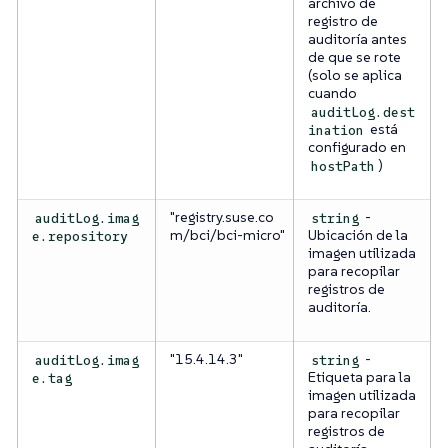
archivo de
registro de
auditoría antes
de que se rote
(solo se aplica
cuando
auditLog.dest
está
ination
configurado en
)
hostPath
"registry.suse.co
-
auditLog.imag
string
m/bci/bci-micro"
Ubicación de la
e.repository
imagen utilizada
para recopilar
registros de
auditoría.
"15.4.14.3"
-
auditLog.imag
string
Etiqueta para la
e.tag
imagen utilizada
para recopilar
registros de