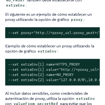
NO_PROXY
.
extraEnv
El siguiente es un ejemplo de cómo establecer un
proxy utilizando la opción de gráfico
:
proxy
--set proxy="http://<proxy_url:proxy_port>/"
Ejemplo de cómo establecer un proxy utilizando la
opción de gráfico
:
extraEnv
--set extraEnv[1].name=HTTPS_PROXY

--set extraEnv[1].value="http://<proxy_url>:<p
--set extraEnv[2].name=NO_PROXY

--set extraEnv[2].value="127.0.0.0/8\,10.0.0.
Al incluir datos sensibles, como credenciales de
autenticación de proxy, utiliza la opción
extraEnv
con
para evitar que los
valueFrom.secretRef