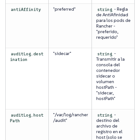
"preferred"
- Regla
antiAffinity
string
de AntiAfinidad
para los pods de
Rancher -
"preferido,
requerido"
"sidecar"
-
auditLog.dest
string
Transmitir a la
ination
consola del
contenedor
sidecar o
volumen
hostPath -
"sidecar,
hostPath"
"/var/log/rancher
-
auditLog.host
string
/audit"
destino del
Path
archivo de
registro en el
host (solo se