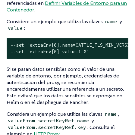
referenciadas en
Definir Variables de Entorno para un
Contenedor
.
Considere un ejemplo que utiliza las claves
y
name
:
value
--set 'extraEnv[0].name=CATTLE_TLS_MIN_VERSION
--set 'extraEnv[0].value=1.0'
Si se pasan datos sensibles como el valor de una
variable de entorno, por ejemplo, credenciales de
autenticación del proxy, se recomienda
encarecidamente utilizar una referencia a un secreto.
Esto evitará que los datos sensibles se expongan en
Helm o en el despliegue de Rancher.
Considera un ejemplo que utiliza las claves
,
name
y
valueFrom.secretKeyRef.name
. Consulta el
valueFrom.secretKeyRef.key
ejemplo en
HTTP Proxy