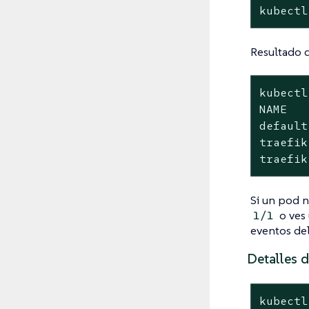
kubectl
Resultado 
kubectl
NAME   
default
traefik
traefik
Si un pod n
o ves 
1/1
eventos de
Detalles 
kubectl