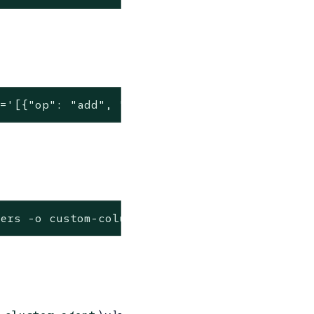
p='[{"op": "add", "path": "/spec/template/spe
ders -o custom-columns=.NAME:.metadata.name |