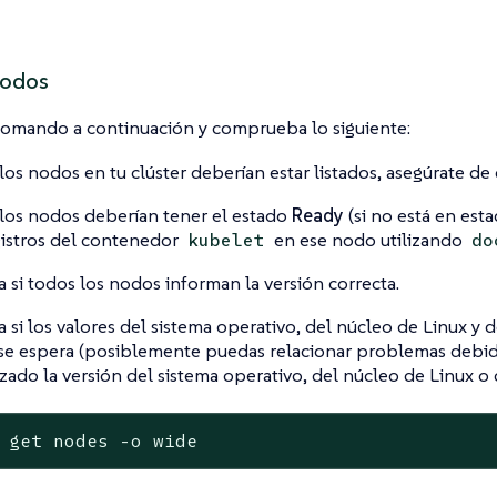
nodos
comando a continuación y comprueba lo siguiente:
los nodos en tu clúster deberían estar listados, asegúrate de
los nodos deberían tener el estado
Ready
(si no está en est
gistros del contenedor
en ese nodo utilizando
kubelet
do
ca si todos los nodos informan la versión correcta.
ca si los valores del sistema operativo, del núcleo de Linux y
e espera (posiblemente puedas relacionar problemas debid
izado la versión del sistema operativo, del núcleo de Linux o
 get nodes -o wide