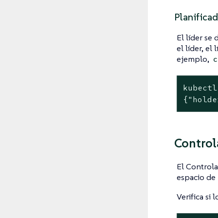
Planifica
El líder se
el líder, el l
ejemplo,
c
kubectl
{"holde
Control
El Controla
espacio d
Verifica si