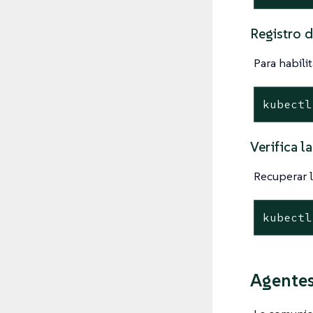
Registro 
Para habili
kubectl
Verifica l
Recuperar l
kubectl
Agentes