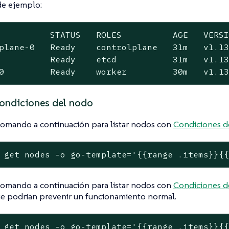
de ejemplo:
          STATUS   ROLES          AGE   VERSI
plane-0   Ready    controlplane   31m   v1.13
          Ready    etcd           31m   v1.13
0         Ready    worker         30m   v1.1
ondiciones del nodo
comando a continuación para listar nodos con
Condiciones d
 get nodes -o go-template='{{range .items}}{
comando a continuación para listar nodos con
Condiciones d
ue podrían prevenir un funcionamiento normal.
 get nodes -o go-template='{{range .items}}{