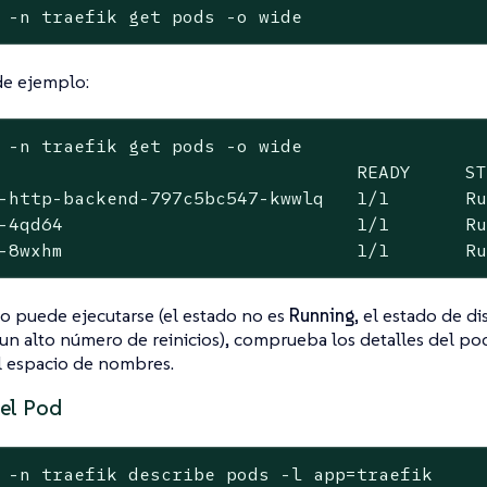
 -n traefik get pods -o wide
de ejemplo:
 -n traefik get pods -o wide

                                 READY     ST
-http-backend-797c5bc547-kwwlq   1/1       Ru
-4qd64                           1/1       Ru
-8wxhm                           1/1       R
o puede ejecutarse (el estado no es
Running
, el estado de d
un alto número de reinicios), comprueba los detalles del pod,
l espacio de nombres.
del Pod
 -n traefik describe pods -l app=traefik