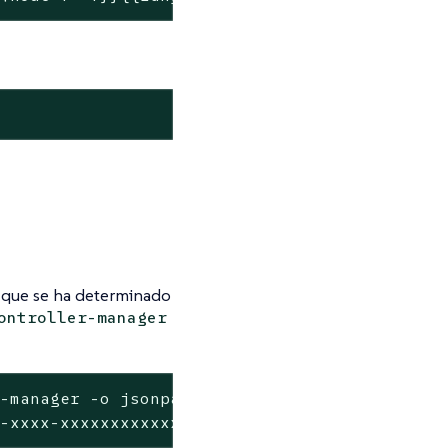
z que se ha determinado
ontroller-manager
-manager -o jsonpath='{.metadata.annotations.
x-xxxx-xxxxxxxxxxxx","leaseDurationSeconds":1