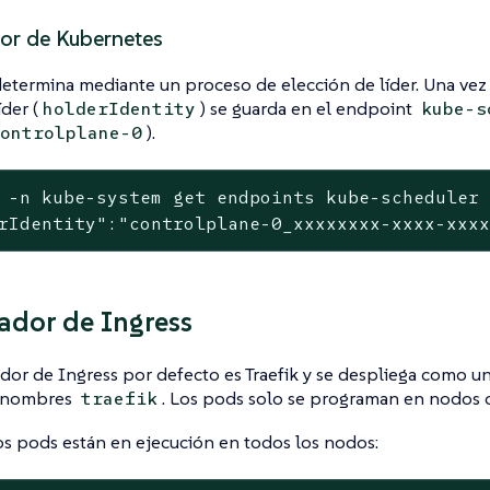
dor de Kubernetes
 determina mediante un proceso de elección de líder. Una ve
íder (
) se guarda en el endpoint
holderIdentity
kube-s
).
ontrolplane-0
 -n kube-system get endpoints kube-scheduler 
rIdentity":"controlplane-0_xxxxxxxx-xxxx-xxx
ador de Ingress
dor de Ingress por defecto es Traefik y se despliega como 
e nombres
. Los pods solo se programan en nodos 
traefik
 los pods están en ejecución en todos los nodos: