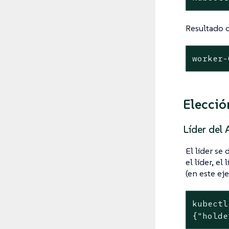
Resultado 
worker-
Elecció
Líder del
El líder se
el líder, el l
(en este e
kubectl
{"holde