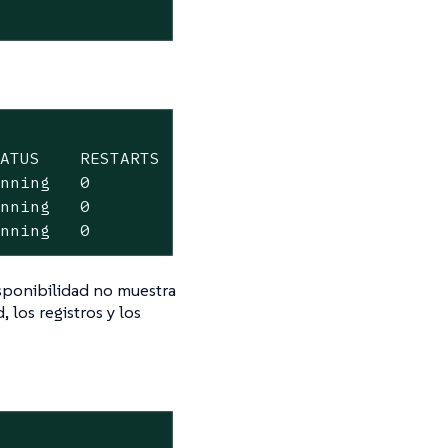
ATUS    RESTARTS   AGE       IP              
nning   0          17m       x.x.x.x         
nning   0          14m       x.x.x.x         
unning   0          13m       x.x.x.x        
isponibilidad no muestra
 los registros y los