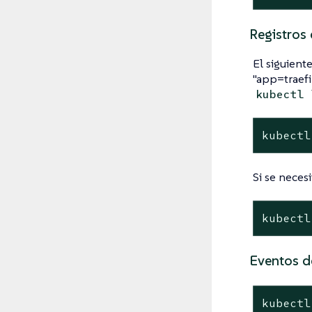
Registros
El siguient
"app=traefi
kubectl 
kubectl
Si se neces
kubectl
Eventos d
kubectl