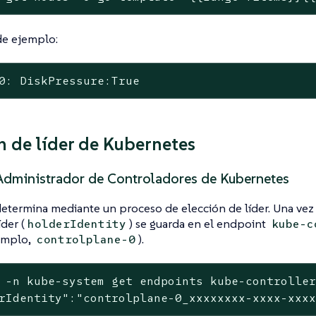
de ejemplo:
0: DiskPressure:True
n de líder de Kubernetes
 Administrador de Controladores de Kubernetes
 determina mediante un proceso de elección de líder. Una ve
íder (
) se guarda en el endpoint
holderIdentity
kube-c
jemplo,
).
controlplane-0
 -n kube-system get endpoints kube-controller
rIdentity":"controlplane-0_xxxxxxxx-xxxx-xxx