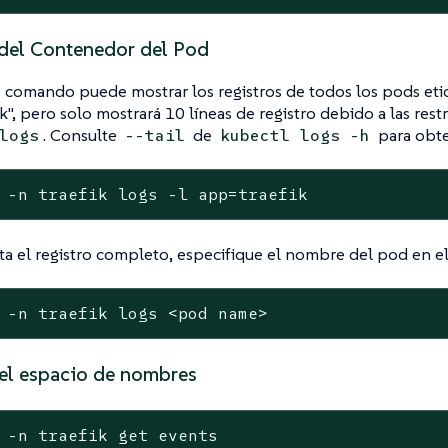
 del Contenedor del Pod
e comando puede mostrar los registros de todos los pods e
k", pero solo mostrará 10 líneas de registro debido a las res
. Consulte
de
para obte
logs
--tail
kubectl logs -h
 -n traefik logs -l app=traefik
ita el registro completo, especifique el nombre del pod en e
 -n traefik logs <pod name>
el espacio de nombres
 -n traefik get events