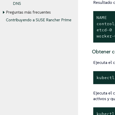
Resultado 
DNS
Preguntas más frecuentes
NAME   
Contribuyendo a SUSE Rancher Prime
control
etcd-0 
worker-
Obtener c
Ejecuta el 
kubectl
Ejecuta el 
activos y q
kubectl