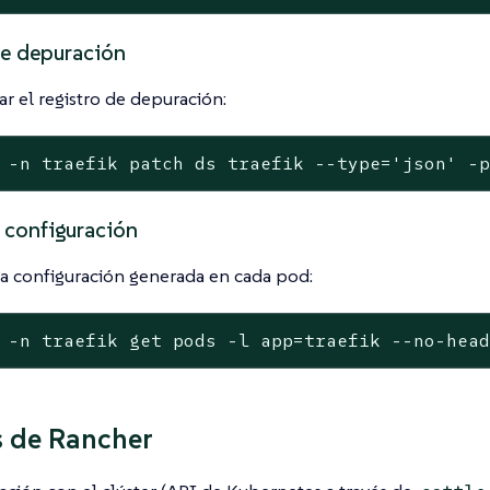
de depuración
tar el registro de depuración:
 -n traefik patch ds traefik --type='json' -
a configuración
a configuración generada en cada pod:
 -n traefik get pods -l app=traefik --no-hea
 de Rancher