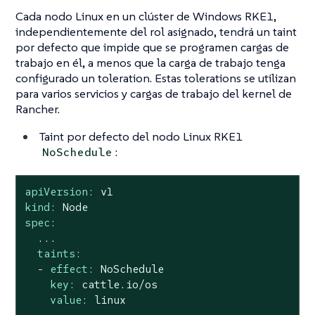
Cada nodo Linux en un clúster de Windows RKE1,
independientemente del rol asignado, tendrá un taint
por defecto que impide que se programen cargas de
trabajo en él, a menos que la carga de trabajo tenga
configurado un toleration. Estas tolerations se utilizan
para varios servicios y cargas de trabajo del kernel de
Rancher.
Taint por defecto del nodo Linux RKE1
:
NoSchedule
apiVersion:
v1
kind:
Node
spec:
...
taints:
-
effect:
NoSchedule
key:
cattle.io/os
value:
linux