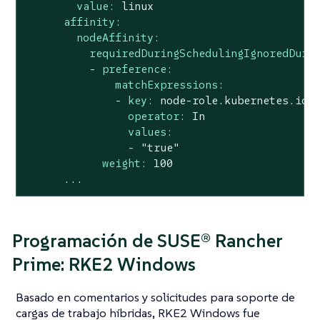
value:
linux
affinity:
nodeAffinity:
requiredDuringSchedulingIgnoredDuri
-
preference:
matchExpressions:
-
key:
node-role.kubernetes.io/
operator:
In
values:
-
"true"
weight:
100
...
Programación de SUSE® Rancher
Prime: RKE2 Windows
Basado en comentarios y solicitudes para soporte de
cargas de trabajo híbridas, RKE2 Windows fue