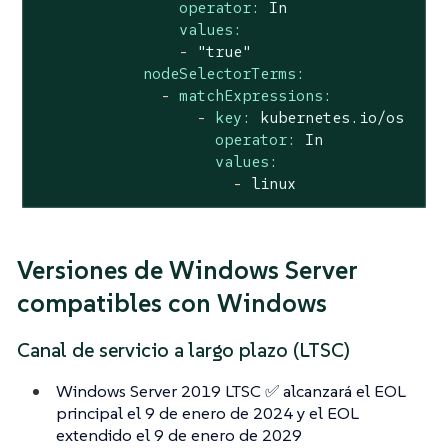
operator:
In
values:
-
"true"
nodeSelectorTerms:
-
matchExpressions:
-
key:
kubernetes.io/os
operator:
In
values:
-
linux
Versiones de Windows Server
compatibles con Windows
Canal de servicio a largo plazo (LTSC)
Windows Server 2019 LTSC ✅ alcanzará el EOL
principal el 9 de enero de 2024 y el EOL
extendido el 9 de enero de 2029