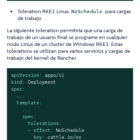
Toleration RKE1 Linux
para cargas
NoSchedule
de trabajo
La siguiente toleration permitiría que una carga de
trabajo de un usuario final se programe en cualquier
nodo Linux de un clúster de Windows RKE1. Estas
tolerations se utilizan para varios servicios y cargas de
trabajo del kernel de Rancher.
apiVersion:
apps/v1
kind:
Deployment
spec:
...
template:
...
spec:
tolerations:
-
effect:
NoSchedule
key:
cattle.io/os