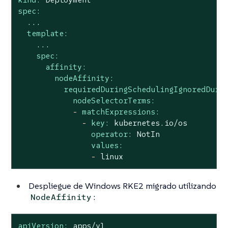
spec:
...
template:
...
spec:
affinity:
nodeAffinity:
requiredDuringSchedulingIgnoredDuri
nodeSelectorTerms:
-
matchExpressions:
-
key:
kubernetes.io/os
operator:
NotIn
values:
-
linux
Despliegue de Windows RKE2 migrado utilizando
:
NodeAffinity
apiVersion:
apps/v1