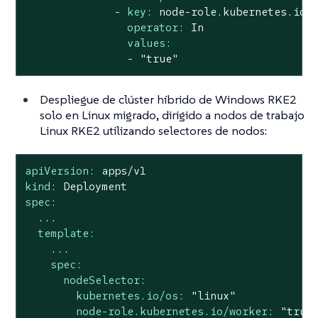
-
key:
node-role.kubernetes.io/
operator:
In
values:
-
"true"
Despliegue de clúster híbrido de Windows RKE2
solo en Linux migrado, dirigido a nodos de trabajo
Linux RKE2 utilizando selectores de nodos:
apiVersion:
apps/v1
kind:
Deployment
spec:
...
template:
...
spec:
nodeSelector:
kubernetes.io/os:
"linux"
node-role.kubernetes.io/worker:
"true