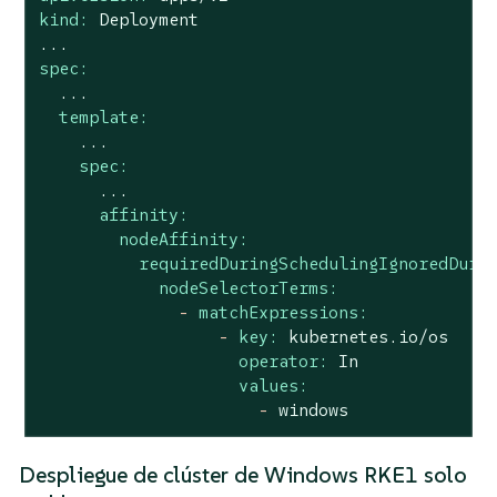
kind:
Deployment
...
spec:
...
template:
...
spec:
...
affinity:
nodeAffinity:
requiredDuringSchedulingIgnoredDuri
nodeSelectorTerms:
-
matchExpressions:
-
key:
kubernetes.io/os
operator:
In
values:
-
windows
Despliegue de clúster de Windows RKE1 solo