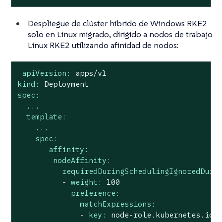
Despliegue de clúster híbrido de Windows RKE2
solo en Linux migrado, dirigido a nodos de trabajo
Linux RKE2 utilizando afinidad de nodos:
apiVersion:
apps/v1
kind:
Deployment
spec:
...
template:
...
spec:
affinity:
nodeAffinity:
requiredDuringSchedulingIgnoredDuri
-
weight:
100
preference:
matchExpressions:
-
key:
node-role.kubernetes.io/