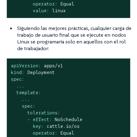
operator:
Equal
value:
linux
Siguiendo las mejores prácticas, cualquier carga de
trabajo de usuario final que se ejecute en nodos
Linux se programaría solo en aquellos con el rol
de trabajador:
apiVersion:
apps/v1
kind:
Deployment
spec:
...
template:
...
spec:
tolerations:
-
effect:
NoSchedule
key:
cattle.io/os
operator:
Equal