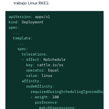
trabajo Linux RKE1:
apiVersion:
apps/v1
kind:
Deployment
spec:
...
template:
...
spec:
tolerations:
-
effect:
NoSchedule
key:
cattle.io/os
operator:
Equal
value:
linux
affinity:
nodeAffinity:
requiredDuringSchedulingIgnoredDuri
-
weight:
100
preference:
matchExpressions: