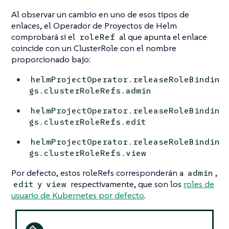
Al observar un cambio en uno de esos tipos de
enlaces, el Operador de Proyectos de Helm
comprobará si el
al que apunta el enlace
roleRef
coincide con un ClusterRole con el nombre
proporcionado bajo:
helmProjectOperator.releaseRoleBindin
gs.clusterRoleRefs.admin
helmProjectOperator.releaseRoleBindin
gs.clusterRoleRefs.edit
helmProjectOperator.releaseRoleBindin
gs.clusterRoleRefs.view
Por defecto, estos roleRefs corresponderán a
,
admin
y
respectivamente, que son los
roles de
edit
view
usuario de Kubernetes por defecto
.