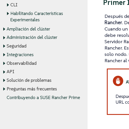
Primer 
CLI
Habilitando Características
Después de 
Experimentales
Rancher
. D
Cuando un b
Ampliación del clúster
debe resolv
Administración del clúster
Servidor Ra
Seguridad
Rancher. Es
solo nodo. 
Integraciones
Rancher al 
Observabilidad
API
Solución de problemas
Preguntas más frecuentes
Despué
Contribuyendo a SUSE Rancher Prime
URL co