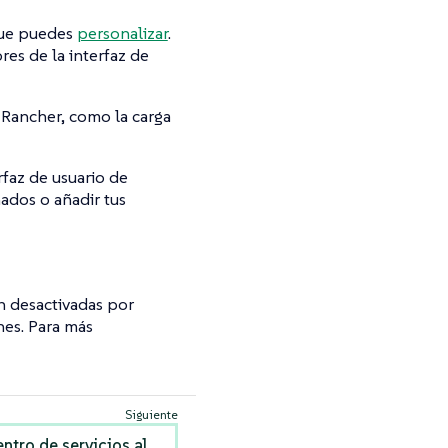
 que puedes
personalizar
.
res de la interfaz de
e Rancher, como la carga
rfaz de usuario de
ados o añadir tus
n desactivadas por
nes. Para más
entro de servicios al