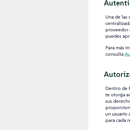
Autenti
Una de las 
centralizad
proveedor d
puedes apro
Para más in
consulta
Au
Autoriz
Dentro de 
te otorga a
sus derecho
proporciona
un usuario 
para cada r