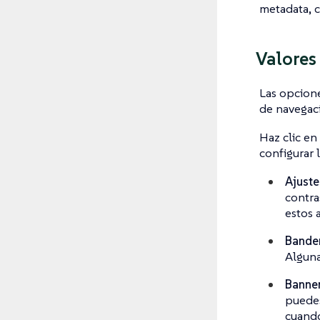
metadata, 
Valores
Las opcione
de navegaci
Haz clic en
configurar l
Ajuste
contra
estos 
Bander
Alguna
Banne
puedes
cuando