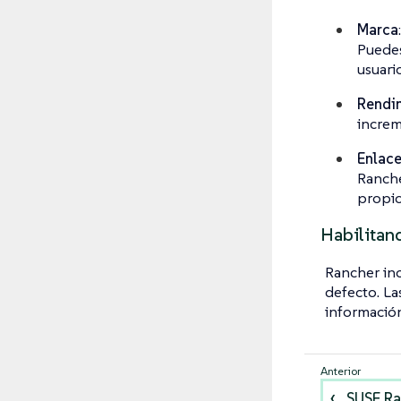
Marca
Puedes
usuario
Rendi
increm
Enlace
Ranche
propio
Habilitan
Rancher inc
defecto. La
información
SUSE Ra