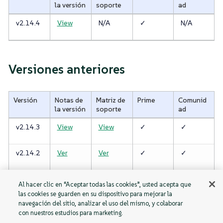
la versión
soporte
ad
v2.14.4
View
N/A
✓
N/A
Versiones anteriores
Versión
Notas de
Matriz de
Prime
Comunid
la versión
soporte
ad
v2.14.3
View
View
✓
✓
v2.14.2
Ver
Ver
✓
✓
v2.14.1
Ver
Ver
✓
✓
Al hacer clic en “Aceptar todas las cookies”, usted acepta que
las cookies se guarden en su dispositivo para mejorar la
navegación del sitio, analizar el uso del mismo, y colaborar
con nuestros estudios para marketing.