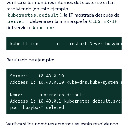
Verifica si los nombres internos del clúster se están
resolviendo (en este ejemplo,
), la IP mostrada después de
kubernetes.default
debería ser la misma que la
Server:
CLUSTER-IP
del servicio
.
kube-dns
kubectl run -it --rm --restart=Never busybox 
Resultado de ejemplo:
Server:    10.43.0.10

Address 1: 10.43.0.10 kube-dns.kube-system.svc
Name:      kubernetes.default

Address 1: 10.43.0.1 kubernetes.default.svc.cl
pod "busybox" deleted
Verifica si los nombres externos se están resolviendo