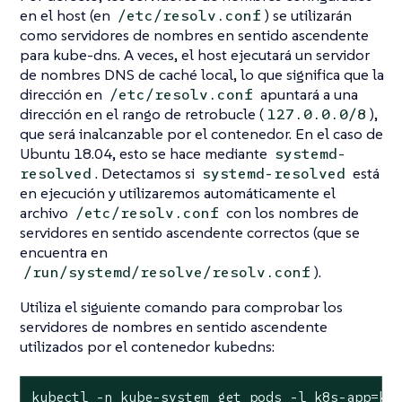
en el host (en
) se utilizarán
/etc/resolv.conf
como servidores de nombres en sentido ascendente
para kube-dns. A veces, el host ejecutará un servidor
de nombres DNS de caché local, lo que significa que la
dirección en
apuntará a una
/etc/resolv.conf
dirección en el rango de retrobucle (
),
127.0.0.0/8
que será inalcanzable por el contenedor. En el caso de
Ubuntu 18.04, esto se hace mediante
systemd-
. Detectamos si
está
resolved
systemd-resolved
en ejecución y utilizaremos automáticamente el
archivo
con los nombres de
/etc/resolv.conf
servidores en sentido ascendente correctos (que se
encuentra en
).
/run/systemd/resolve/resolv.conf
Utiliza el siguiente comando para comprobar los
servidores de nombres en sentido ascendente
utilizados por el contenedor kubedns:
kubectl -n kube-system get pods -l k8s-app=ku