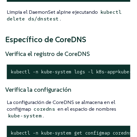
Limpia el DaemonSet alpine ejecutando
kubectl
.
delete ds/dnstest
Específico de CoreDNS
Verifica el registro de CoreDNS
kubectl -n kube-system logs -l k8s-app=kube-d
Verifica la configuración
La configuración de CoreDNS se almacena en el
configmap
en el espacio de nombres
coredns
.
kube-system
kubectl -n kube-system get configmap coredns 