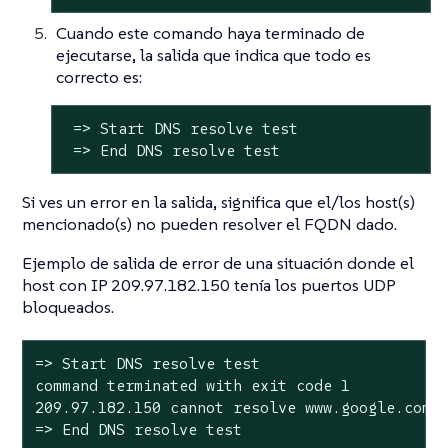
Cuando este comando haya terminado de
ejecutarse, la salida que indica que todo es
correcto es:
 => Start DNS resolve test

 => End DNS resolve test
Si ves un error en la salida, significa que el/los host(s)
mencionado(s) no pueden resolver el FQDN dado.
Ejemplo de salida de error de una situación donde el
host con IP 209.97.182.150 tenía los puertos UDP
bloqueados.
=> Start DNS resolve test

command terminated with exit code 1

209.97.182.150 cannot resolve www.google.com

=> End DNS resolve test