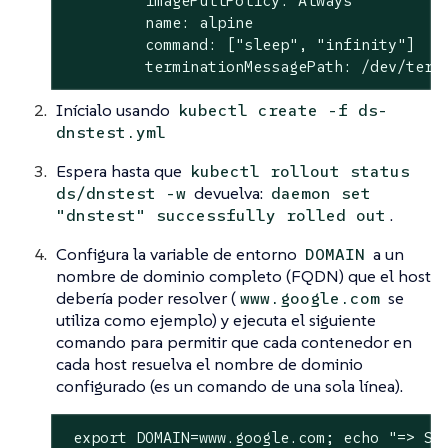
         imagePullPolicy: Always

         name: alpine

         command: ["sleep", "infinity"]

         terminationMessagePath: /dev/term
Inícialo usando
kubectl create -f ds-
dnstest.yml
Espera hasta que
kubectl rollout status
devuelva:
ds/dnstest -w
daemon set
.
"dnstest" successfully rolled out
Configura la variable de entorno
a un
DOMAIN
nombre de dominio completo (FQDN) que el host
debería poder resolver (
se
www.google.com
utiliza como ejemplo) y ejecuta el siguiente
comando para permitir que cada contenedor en
cada host resuelva el nombre de dominio
configurado (es un comando de una sola línea).
 export DOMAIN=www.google.com; echo "=> St