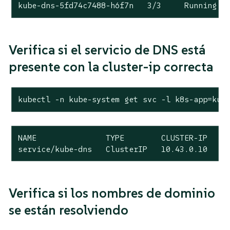
kube-dns-5fd74c7488-h6f7n   3/3     Running  
Verifica si el servicio de DNS está
presente con la cluster-ip correcta
kubectl -n kube-system get svc -l k8s-app=kub
NAME               TYPE        CLUSTER-IP   EX
service/kube-dns   ClusterIP   10.43.0.10   <
Verifica si los nombres de dominio
se están resolviendo