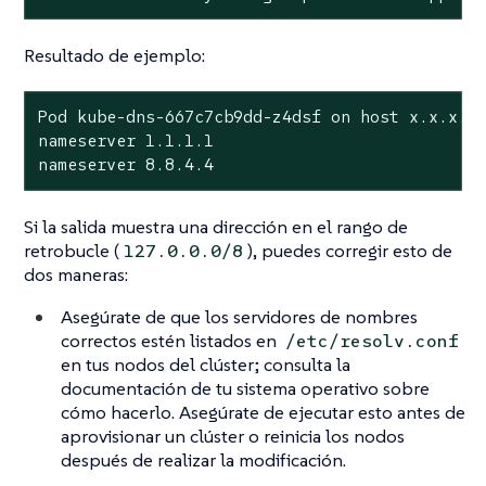
Resultado de ejemplo:
Pod kube-dns-667c7cb9dd-z4dsf on host x.x.x.x

nameserver 1.1.1.1

nameserver 8.8.4.4
Si la salida muestra una dirección en el rango de
retrobucle (
), puedes corregir esto de
127.0.0.0/8
dos maneras:
Asegúrate de que los servidores de nombres
correctos estén listados en
/etc/resolv.conf
en tus nodos del clúster; consulta la
documentación de tu sistema operativo sobre
cómo hacerlo. Asegúrate de ejecutar esto antes de
aprovisionar un clúster o reinicia los nodos
después de realizar la modificación.