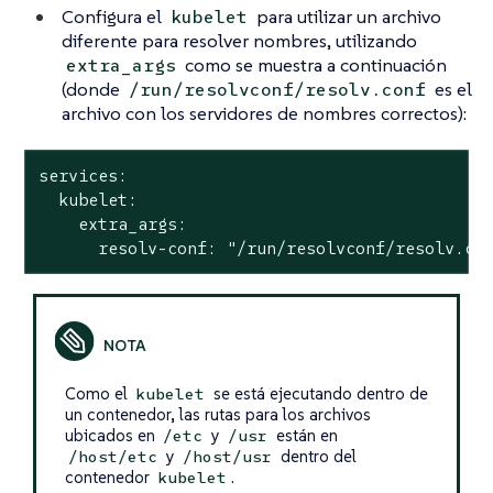
Configura el
para utilizar un archivo
kubelet
diferente para resolver nombres, utilizando
como se muestra a continuación
extra_args
(donde
es el
/run/resolvconf/resolv.conf
archivo con los servidores de nombres correctos):
services:

  kubelet:

    extra_args:

      resolv-conf: "/run/resolvconf/resolv.co
Como el
se está ejecutando dentro de
kubelet
un contenedor, las rutas para los archivos
ubicados en
y
están en
/etc
/usr
y
dentro del
/host/etc
/host/usr
contenedor
.
kubelet