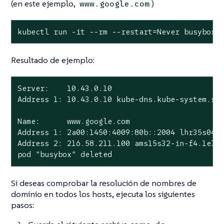
(en este ejemplo,
)
www.google.com
kubectl run -it --rm --restart=Never busybox 
Resultado de ejemplo:
Server:    10.43.0.10

Address 1: 10.43.0.10 kube-dns.kube-system.svc
Name:      www.google.com

Address 1: 2a00:1450:4009:80b::2004 lhr35s04-i
Address 2: 216.58.211.100 ams15s32-in-f4.1e100
pod "busybox" deleted
Si deseas comprobar la resolución de nombres de
dominio en todos los hosts, ejecuta los siguientes
pasos: