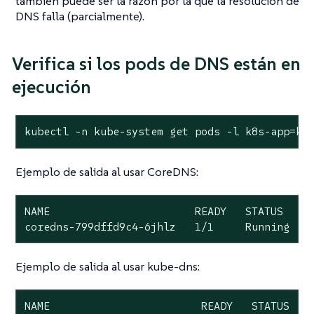
también puede ser la razón por la que la resolución de
DNS falla (parcialmente).
Verifica si los pods de DNS están en
ejecución
kubectl -n kube-system get pods -l k8s-app=ku
Ejemplo de salida al usar CoreDNS:
NAME                       READY   STATUS    R
coredns-799dffd9c4-6jhlz   1/1     Running   
Ejemplo de salida al usar kube-dns:
NAME                        READY   STATUS    