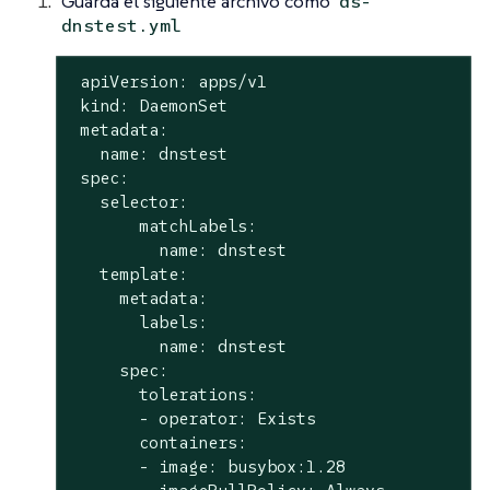
Guarda el siguiente archivo como
ds-
dnstest.yml
 apiVersion: apps/v1

 kind: DaemonSet

 metadata:

   name: dnstest

 spec:

   selector:

       matchLabels:

         name: dnstest

   template:

     metadata:

       labels:

         name: dnstest

     spec:

       tolerations:

       - operator: Exists

       containers:

       - image: busybox:1.28
